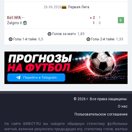
26.06.2026
Первая Лига
Be1 NFA
▸
2
1
В
Žalgiris II
1
0
Голов за матч:
1,83
Голы 1-й тайм:
0,5
Голы 2-й тайм:
1,33
© 2026 г. Все права защищены.
О нас
Пользовательское соглашение
На сайте BIKBOT.RU вы найдете обширную статистику футбольных
матчей, включая результаты предыдущих игр, статистику голов, желтых