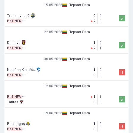
15.05.2026
Первая Лига
Transinvest 2
0
0
В
Be1 NFA
▸
2
0
22.05.2026
Первая Лига
Dainava
1
0
В
Be1 NFA
▸
2
1
30.05.2026
Первая Лига
Neptūną Klaipėda
1
0
П
Be1 NFA
0
0
12.06.2026
Первая Лига
Be1 NFA
▸
1
1
В
Tauras
0
0
19.06.2026
Первая Лига
Babrungas
1
0
П
Be1 NFA
0
0