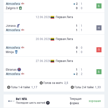
Atmosfera
▸
2
1
В
Žalgiris II
0
0
12.06.2026
Первая Лига
Jonava
1
1
Н
Atmosfera
1
1
20.06.2026
Первая Лига
Atmosfera
0
0
П
Minija
1
0
27.06.2026
Первая Лига
Ekranas
1
1
В
Atmosfera
▸
2
2
Голов за матч:
2,5
Голы 1-й тайм:
1,17
Голы 2-й тайм:
1,33
Текущая
Be1 NFA
хорошая
Последние шесть матчей
форма: