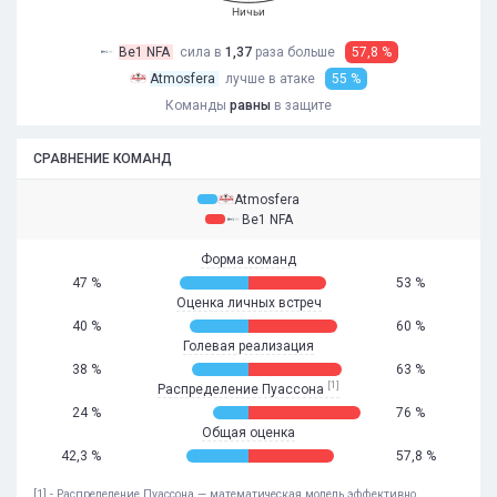
Ничьи
Be1 NFA
сила в
1,37
раза
больше
57,8 %
Atmosfera
лучше в атаке
55 %
Команды
равны
в защите
СРАВНЕНИЕ КОМАНД
Atmosfera
Be1 NFA
Форма команд
47 %
53 %
Оценка личных встреч
40 %
60 %
Голевая реализация
38 %
63 %
[1]
Распределение Пуассона
24 %
76 %
Общая оценка
42,3 %
57,8 %
[1] - Распределение Пуассона — математическая модель эффективно