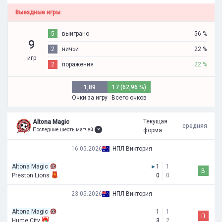
Выездные игры
5
выиграно
56 %
9
2
ничьи
22 %
игр
2
поражения
22 %
1,89
17 (62,96 %)
Очки за игру
Всего очков
Текущая
Altona Magic
средняя
Последние шесть матчей
форма:
16.05.2026
НПЛ Виктория
Altona Magic
▸
1
1
В
Preston Lions
0
0
23.05.2026
НПЛ Виктория
Altona Magic
1
1
П
Hume City
3
2