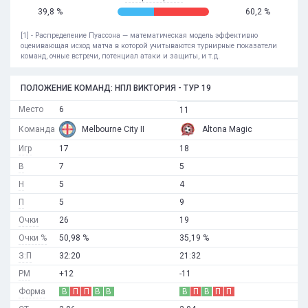
39,8 %
60,2 %
[1] - Распределение Пуассона — математическая модель эффективно
оценивающая исход матча в которой учитываются турнирные показатели
команд, очные встречи, потенциал атаки и защиты, и т.д.
ПОЛОЖЕНИЕ КОМАНД: НПЛ ВИКТОРИЯ - ТУР 19
Место
6
11
Команда
Melbourne City II
Altona Magic
Игр
17
18
В
7
5
Н
5
4
П
5
9
Очки
26
19
Очки %
50,98 %
35,19 %
З:П
32:20
21:32
РМ
+12
-11
Форма
В
П
П
В
В
В
П
В
П
П