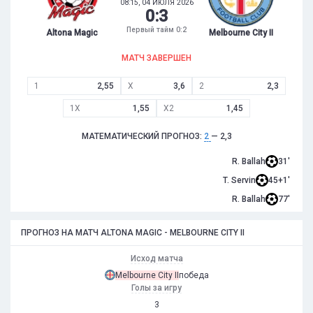
08:15, 04 ИЮЛЯ 2026
0
:
3
Первый тайм 0:2
Altona Magic
Melbourne City II
МАТЧ ЗАВЕРШЕН
1
2,55
X
3,6
2
2,3
1X
1,55
X2
1,45
МАТЕМАТИЧЕСКИЙ ПРОГНОЗ:
2
— 2,3
R. Ballah
31'
T. Servin
45+1'
R. Ballah
77'
ПРОГНОЗ НА МАТЧ ALTONA MAGIC - MELBOURNE CITY II
Исход матча
Melbourne City II
победа
Голы за игру
3