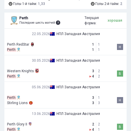
Голы 1-й тайм:
1,33
Голы 2-й тайм:
2
Текущая
Perth
хорошая
Последние шесть матчей
форма:
22.05.2026
НПЛ Западная Австралия
Perth RedStar
1
1
Н
Perth
1
1
30.05.2026
НПЛ Западная Австралия
Western Knights
3
2
В
Perth
▸
4
2
05.06.2026
НПЛ Западная Австралия
Perth
3
1
Н
Stirling Lions
3
3
13.06.2026
НПЛ Западная Австралия
Perth Glory II
2
2
В
Perth
▸
4
1