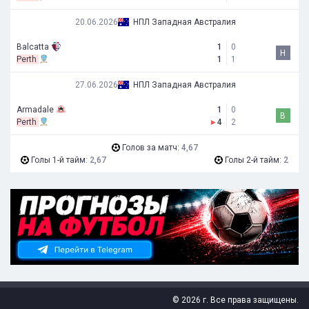
20.06.2026
НПЛ Западная Австралия
Balcatta
1
0
Н
Perth
1
1
27.06.2026
НПЛ Западная Австралия
Armadale
1
0
В
Perth
▸
4
2
Голов за матч:
4,67
Голы 1-й тайм:
2,67
Голы 2-й тайм:
2
© 2026 г. Все права защищены.