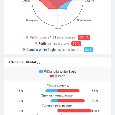
Атака
Защита
Выиграно
Поражения
Ничьи
Perth
сила в
1,73
раза
больше
63,4 %
Perth
лучше в атаке
70 %
Dianella White Eagle
лучше в защите
53 %
СРАВНЕНИЕ КОМАНД
Dianella White Eagle
Perth
Форма команд
35 %
65 %
Оценка личных встреч
20 %
80 %
Голевая реализация
0 %
100 %
[1]