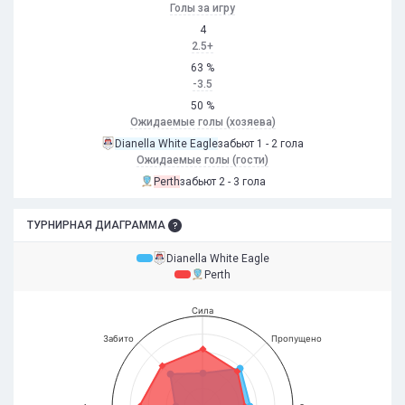
Голы за игру
4
2.5+
63 %
-3.5
50 %
Ожидаемые голы (хозяева)
Dianella White Eagle
забьют 1 - 2 гола
Ожидаемые голы (гости)
Perth
забьют 2 - 3 гола
ТУРНИРНАЯ ДИАГРАММА
Dianella White Eagle
Perth
Сила
Забито
Пропущено