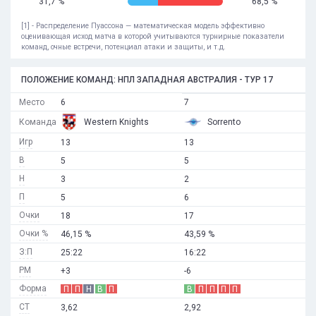
31,7 %
68,5 %
[1] - Распределение Пуассона — математическая модель эффективно
оценивающая исход матча в которой учитываются турнирные показатели
команд, очные встречи, потенциал атаки и защиты, и т.д.
ПОЛОЖЕНИЕ КОМАНД: НПЛ ЗАПАДНАЯ АВСТРАЛИЯ - ТУР 17
Место
6
7
Команда
Western Knights
Sorrento
Игр
13
13
В
5
5
Н
3
2
П
5
6
Очки
18
17
Очки %
46,15 %
43,59 %
З:П
25:22
16:22
РМ
+3
-6
Форма
П
П
Н
В
П
В
П
П
П
П
СТ
3,62
2,92