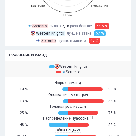
Выиграно
Поражения
Ничьи
Sorrento
сила в
2,16
раза
больше
68,5 %
Western Knights
лучше в атаке
57 %
Sorrento
лучше в защите
67 %
СРАВНЕНИЕ КОМАНД
Western Knights
Sorrento
Форма команд
14 %
86 %
Оценка личных встреч
13 %
88 %
Голевая реализация
25 %
75 %
[1]
Распределение Пуассона
48 %
52 %
Общая оценка