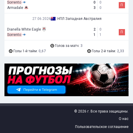
Sorrento
0
0
П
Armadale
3
0
27.06.2026
НПЛ Западная Австралия
Dianella White Eagle
2
0
П
Sorrento
1
1
Голов за матч:
3
Голы 1-й тайм:
0,67
Голы 2-й тайм:
2,33
© 2026 г. Все права защищены.
О нас
Пользовательское соглашение