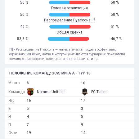
50 %
50 %
Голевая реализация
50 %
50 %
[1]
Распределение Пуассона
49 %
51 %
Общая оценка
53,3 %
46,7 %
[1] - Распределение Пуассона — математическая модель эффективно
оценивающая исход матча в которой учитываются турнирные показатели
команд, очные встречи, потенциал атаки и защиты, и т.д.
ПОЛОЖЕНИЕ КОМАНД: ЭСИЛИИГА A - ТУР 18
Место
6
10
Команда
Nõmme United II
FC Tallinn
Игр
16
17
В
5
3
Н
4
5
П
7
9
Очки
19
14