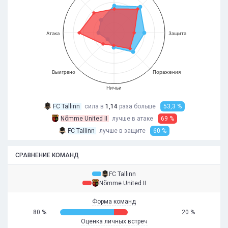
Атака
Защита
Выиграно
Поражения
Ничьи
FC Tallinn
сила в
1,14
раза
больше
53,3 %
Nõmme United II
лучше в атаке
69 %
FC Tallinn
лучше в защите
60 %
СРАВНЕНИЕ КОМАНД
FC Tallinn
Nõmme United II
Форма команд
80 %
20 %
Оценка личных встреч