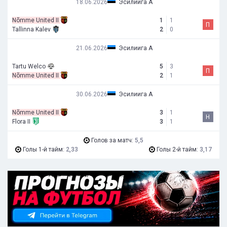
18.06.2026
Эсилиига A
Nõmme United II
1
1
П
Tallinna Kalev
2
0
21.06.2026
Эсилиига A
Tartu Welco
5
3
П
Nõmme United II
2
1
30.06.2026
Эсилиига A
Nõmme United II
3
1
Н
Flora II
3
1
Голов за матч:
5,5
Голы 1-й тайм:
2,33
Голы 2-й тайм:
3,17