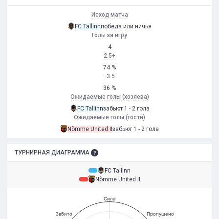
Исход матча
FC Tallinn
победа или ничья
Голы за игру
4
2.5+
74 %
-3.5
36 %
Ожидаемые голы (хозяева)
FC Tallinn
забьют 1 - 2 гола
Ожидаемые голы (гости)
Nõmme United II
забьют 1 - 2 гола
ТУРНИРНАЯ ДИАГРАММА
FC Tallinn
Nõmme United II
Сила
Забито
Пропущено