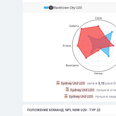
Blacktown City U20
Сила
Забито
Атака
Выиграно
Ничьи
Sydney Utd U20
сила в
3,13
раза
б
Sydney Utd U20
лучше в ата
Sydney Utd U20
лучше в защ
ПОЛОЖЕНИЕ КОМАНД: NPL NSW U20 - ТУР 22