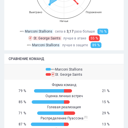
Выиграно
Поражения
Ничьи
Marconi Stallions
сила в
3,17
раза
больше
76 %
St. George Saints
лучше в атаке
55 %
Marconi Stallions
лучше в защите
89 %
СРАВНЕНИЕ КОМАНД
Marconi Stallions
St. George Saints
Форма команд
79 %
21 %
Оценка личных встреч
85 %
15 %
Голевая реализация
71 %
29 %
[1]
Распределение Пуассона
87 %
13 %