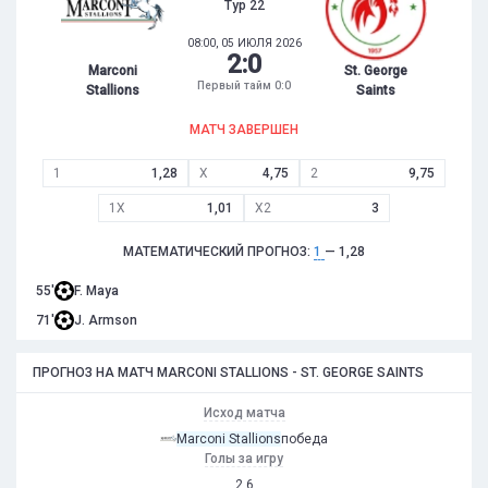
Тур 22
08:00, 05 ИЮЛЯ 2026
2
:
0
Marconi
St. George
Первый тайм 0:0
Stallions
Saints
МАТЧ ЗАВЕРШЕН
1
1,28
X
4,75
2
9,75
1X
1,01
X2
3
МАТЕМАТИЧЕСКИЙ ПРОГНОЗ:
1
— 1,28
55'
F. Maya
71'
J. Armson
ПРОГНОЗ НА МАТЧ MARCONI STALLIONS - ST. GEORGE SAINTS
Исход матча
Marconi Stallions
победа
Голы за игру
2,6