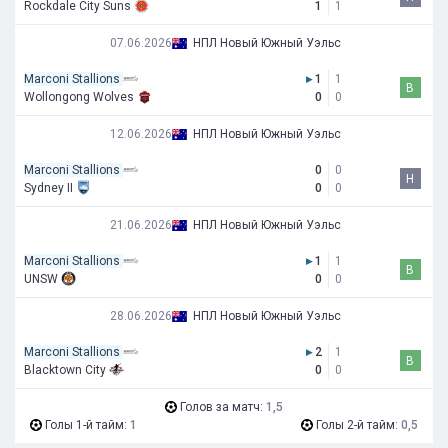
Rockdale City Suns
1
1
07.06.2026
НПЛ Новый Южный Уэльс
Marconi Stallions
▸
1
1
В
Wollongong Wolves
0
0
12.06.2026
НПЛ Новый Южный Уэльс
Marconi Stallions
0
0
Н
Sydney II
0
0
21.06.2026
НПЛ Новый Южный Уэльс
Marconi Stallions
▸
1
1
В
UNSW
0
0
28.06.2026
НПЛ Новый Южный Уэльс
Marconi Stallions
▸
2
1
В
Blacktown City
0
0
Голов за матч:
1,5
Голы 1-й тайм:
1
Голы 2-й тайм:
0,5