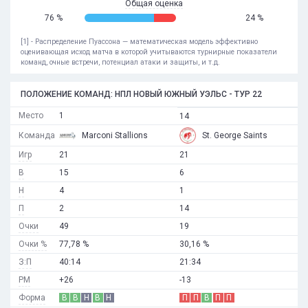
Общая оценка
76 %
24 %
[1] - Распределение Пуассона — математическая модель эффективно
оценивающая исход матча в которой учитываются турнирные показатели
команд, очные встречи, потенциал атаки и защиты, и т.д.
ПОЛОЖЕНИЕ КОМАНД: НПЛ НОВЫЙ ЮЖНЫЙ УЭЛЬС - ТУР 22
Место
1
14
Команда
Marconi Stallions
St. George Saints
Игр
21
21
В
15
6
Н
4
1
П
2
14
Очки
49
19
Очки %
77,78 %
30,16 %
З:П
40:14
21:34
РМ
+26
-13
Форма
В
В
Н
В
Н
П
П
В
П
П