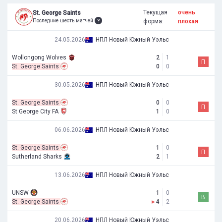
Текущая
очень
St. George Saints
Последние шесть матчей
форма:
плохая
24.05.2026
НПЛ Новый Южный Уэльс
Wollongong Wolves
2
1
П
St. George Saints
0
0
30.05.2026
НПЛ Новый Южный Уэльс
St. George Saints
0
0
П
St George City FA
1
0
06.06.2026
НПЛ Новый Южный Уэльс
St. George Saints
1
0
П
Sutherland Sharks
2
1
13.06.2026
НПЛ Новый Южный Уэльс
UNSW
1
0
В
St. George Saints
▸
4
2
20.06.2026
НПЛ Новый Южный Уэльс