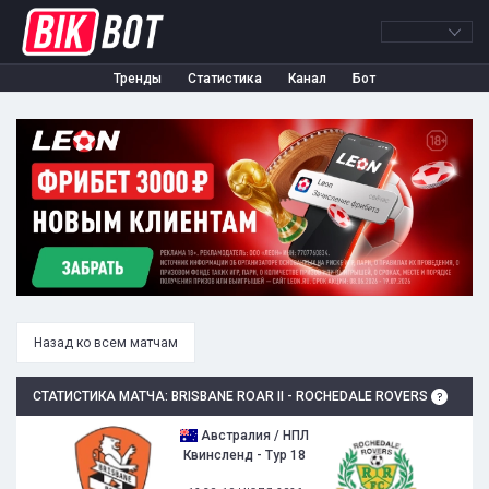
Тренды
Статистика
Канал
Бот
Назад ко всем матчам
СТАТИСТИКА МАТЧА: BRISBANE ROAR II - ROCHEDALE ROVERS
Австралия / НПЛ
Квинсленд - Тур 18