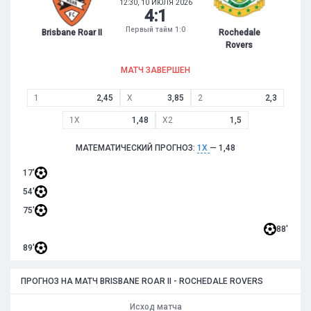
12:30, 10 ИЮЛЯ 2026
4
:
1
Первый тайм 1:0
Brisbane Roar II
Rochedale
Rovers
МАТЧ ЗАВЕРШЕН
1
2,45
X
3,85
2
2,3
1X
1,48
X2
1,5
МАТЕМАТИЧЕСКИЙ ПРОГНОЗ:
1X
— 1,48
17'
54'
75'
88'
89'
ПРОГНОЗ НА МАТЧ BRISBANE ROAR II - ROCHEDALE ROVERS
Исход матча