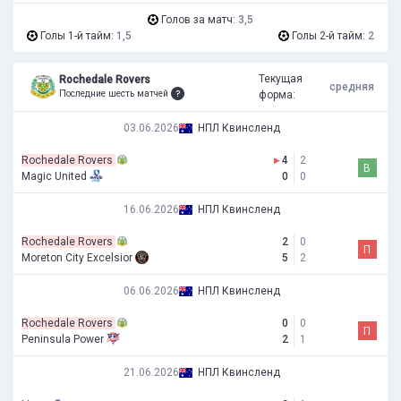
Голов за матч:
3,5
Голы 1-й тайм:
1,5
Голы 2-й тайм:
2
Текущая
Rochedale Rovers
средняя
Последние шесть матчей
форма:
03.06.2026
НПЛ Квинсленд
Rochedale Rovers
▸
4
2
В
Magic United
0
0
16.06.2026
НПЛ Квинсленд
Rochedale Rovers
2
0
П
Moreton City Excelsior
5
2
06.06.2026
НПЛ Квинсленд
Rochedale Rovers
0
0
П
Peninsula Power
2
1
21.06.2026
НПЛ Квинсленд