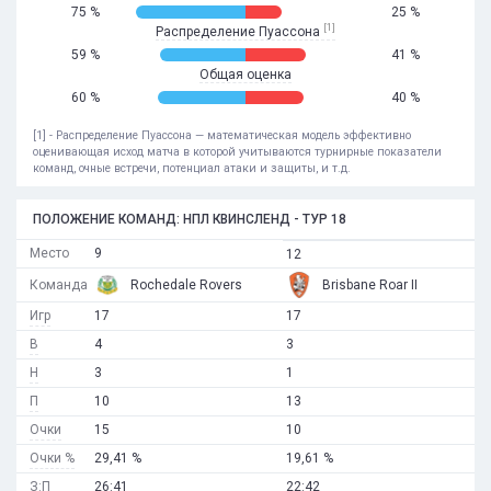
75 %
25 %
[1]
Распределение Пуассона
59 %
41 %
Общая оценка
60 %
40 %
[1] - Распределение Пуассона — математическая модель эффективно
оценивающая исход матча в которой учитываются турнирные показатели
команд, очные встречи, потенциал атаки и защиты, и т.д.
ПОЛОЖЕНИЕ КОМАНД: НПЛ КВИНСЛЕНД - ТУР 18
Место
9
12
Команда
Rochedale Rovers
Brisbane Roar II
Игр
17
17
В
4
3
Н
3
1
П
10
13
Очки
15
10
Очки %
29,41 %
19,61 %
З:П
26:41
22:42