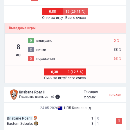
0,88
15 (29,41 %)
Очки за игру
Всего очков
Выездные игры
0
выиграно
0 %
8
3
ничьи
38 %
игр
5
поражения
63 %
0,38
3 (12,5 %)
Очки за игру
Всего очков
Текущая
Brisbane Roar II
плохая
Последние шесть матчей
форма:
24.05.2026
НПЛ Квинсленд
Brisbane Roar II
1
0
П
Eastern Suburbs
3
1