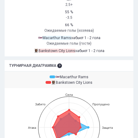
2.5+
55 %
-3.5
66 %
Ожидаемые голы (хозяева)
Macarthur Rams
забьют 1 - 2 гола
Ожидаемые голы (гости)
Bankstown City Lions
забьют 1 - 2 гола
ТУРНИРНАЯ ДИАГРАММА
Macarthur Rams
Bankstown City Lions
Сила
Забито
Пропущено
Атака
Защита