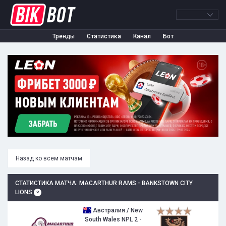
Тренды
Статистика
Канал
Бот
Назад ко всем матчам
СТАТИСТИКА МАТЧА: MACARTHUR RAMS - BANKSTOWN CITY
LIONS
Австралия / New
South Wales NPL 2 -