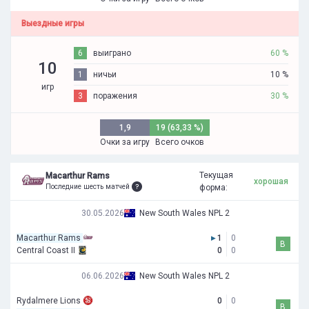
Выездные игры
6
выиграно
60 %
10
1
ничьи
10 %
игр
3
поражения
30 %
1,9
19 (63,33 %)
Очки за игру
Всего очков
Текущая
Macarthur Rams
хорошая
Последние шесть матчей
форма:
30.05.2026
New South Wales NPL 2
Macarthur Rams
▸
1
0
В
Central Coast II
0
0
06.06.2026
New South Wales NPL 2
Rydalmere Lions
0
0
В