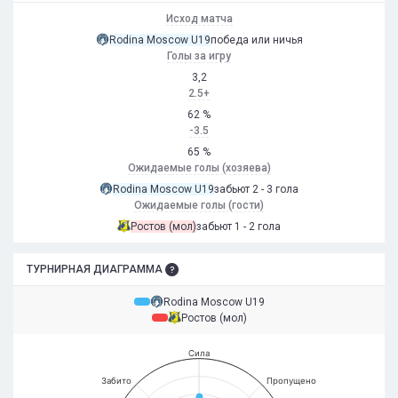
Исход матча
Rodina Moscow U19
победа или ничья
Голы за игру
3,2
2.5+
62 %
-3.5
65 %
Ожидаемые голы (хозяева)
Rodina Moscow U19
забьют 2 - 3 гола
Ожидаемые голы (гости)
Ростов (мол)
забьют 1 - 2 гола
ТУРНИРНАЯ ДИАГРАММА
Rodina Moscow U19
Ростов (мол)
Сила
Забито
Пропущено