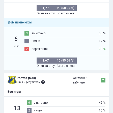
1,77
23 (58,97 %)
Очки за игру
Всего очков
Домашние игры
3
выиграно
50 %
6
1
ничьи
17 %
игр
2
поражения
33 %
1,67
10 (55,56 %)
Очки за игру
Всего очков
Сегмент в
Ростов (мол)
2
Очки и результаты
таблице:
Все игры
6
выиграно
46 %
13
2
ничьи
15 %