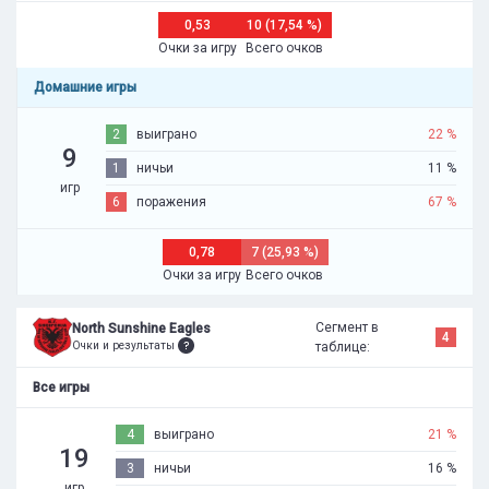
0,53
10 (17,54 %)
Очки за игру
Всего очков
Домашние игры
2
выиграно
22 %
9
1
ничьи
11 %
игр
6
поражения
67 %
0,78
7 (25,93 %)
Очки за игру
Всего очков
Сегмент в
North Sunshine Eagles
4
Очки и результаты
таблице:
Все игры
4
выиграно
21 %
19
3
ничьи
16 %
игр