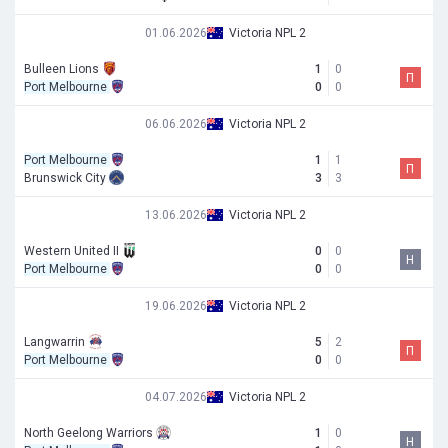
01.06.2026
Victoria NPL 2
Bulleen Lions
1
0
П
Port Melbourne
0
0
06.06.2026
Victoria NPL 2
Port Melbourne
1
1
П
Brunswick City
3
3
13.06.2026
Victoria NPL 2
Western United II
0
0
Н
Port Melbourne
0
0
19.06.2026
Victoria NPL 2
Langwarrin
5
2
П
Port Melbourne
0
0
04.07.2026
Victoria NPL 2
North Geelong Warriors
1
0
Н