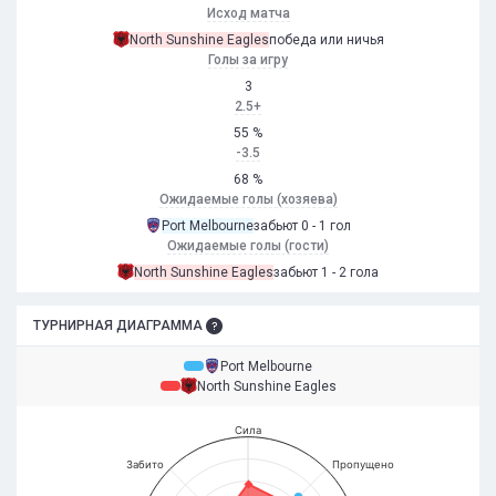
Исход матча
North Sunshine Eagles
победа или ничья
Голы за игру
3
2.5+
55 %
-3.5
68 %
Ожидаемые голы (хозяева)
Port Melbourne
забьют 0 - 1 гол
Ожидаемые голы (гости)
North Sunshine Eagles
забьют 1 - 2 гола
ТУРНИРНАЯ ДИАГРАММА
Port Melbourne
North Sunshine Eagles
Сила
Забито
Пропущено