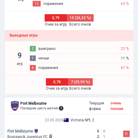
12
поражения
63 %
0,79
15 (26,32 %)
Очки за игру
Всего очков
Выездные игры
2
выиграно
22 %
9
1
ничьи
11 %
игр
6
поражения
67 %
0,78
7 (25,93 %)
Очки за игру
Всего очков
Текущая
очень
Port Melbourne
Последние шесть матчей
форма:
плохая
23.05.2026
Victoria NPL 2
Port Melbourne
0
0
П
Brunswick Juventus FC
2
1