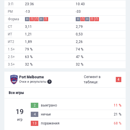
З:П
23:36
10:43
РМ
-13
-33
Форма
Н
П
П
Н
П
Н
П
Н
П
П
СТ
3,11
2,79
ИТ
1,21
0,53
ИТ2
1,89
2,26
1.5+
79 %
74 %
2.5+
63 %
47 %
3.5+
32 %
32 %
Сегмент в
Port Melbourne
4
Очки и результаты
таблице:
Все игры
2
выиграно
11 %
19
4
ничьи
21 %
игр
13
поражения
68 %