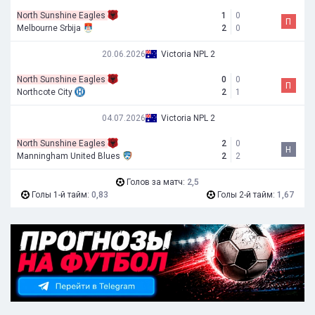
North Sunshine Eagles
1
0
П
Melbourne Srbija
2
0
20.06.2026
Victoria NPL 2
North Sunshine Eagles
0
0
П
Northcote City
2
1
04.07.2026
Victoria NPL 2
North Sunshine Eagles
2
0
Н
Manningham United Blues
2
2
Голов за матч:
2,5
Голы 1-й тайм:
0,83
Голы 2-й тайм:
1,67