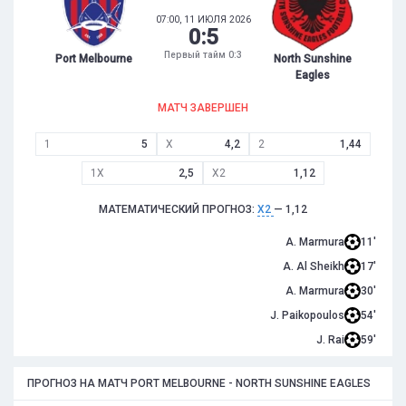
07:00, 11 ИЮЛЯ 2026
0
:
5
Первый тайм 0:3
Port Melbourne
North Sunshine
Eagles
МАТЧ ЗАВЕРШЕН
1
5
X
4,2
2
1,44
1X
2,5
X2
1,12
МАТЕМАТИЧЕСКИЙ ПРОГНОЗ:
X2
— 1,12
A. Marmura
11'
A. Al Sheikh
17'
A. Marmura
30'
J. Paikopoulos
54'
J. Rai
59'
ПРОГНОЗ НА МАТЧ PORT MELBOURNE - NORTH SUNSHINE EAGLES