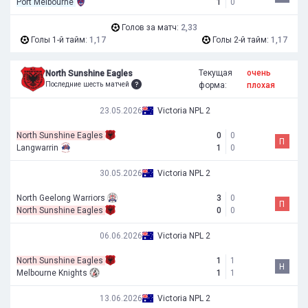
Port Melbourne
1
0
Голов за матч:
2,33
Голы 1-й тайм:
1,17
Голы 2-й тайм:
1,17
Текущая
очень
North Sunshine Eagles
Последние шесть матчей
форма:
плохая
23.05.2026
Victoria NPL 2
North Sunshine Eagles
0
0
П
Langwarrin
1
0
30.05.2026
Victoria NPL 2
North Geelong Warriors
3
0
П
North Sunshine Eagles
0
0
06.06.2026
Victoria NPL 2
North Sunshine Eagles
1
1
Н
Melbourne Knights
1
1
13.06.2026
Victoria NPL 2