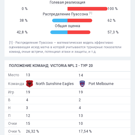
Голевая реализация
0 %
100 %
[1]
Распределение Пуассона
38 %
62 %
Общая оценка
42,8 %
57,3 %
[1] - Распределение Пуассона — математическая модель эффективно
оценивающая исход матча в которой учитываются турнирные показатели
команд, очные встречи, потенциал атаки и защиты, и т.д.
ПОЛОЖЕНИЕ КОМАНД: VICTORIA NPL 2 - ТУР 20
Место
13
14
Команда
North Sunshine Eagles
Port Melbourne
Игр
19
19
В
4
2
Н
3
4
П
12
13
Очки
15
10
Очки %
26,32 %
17,54 %