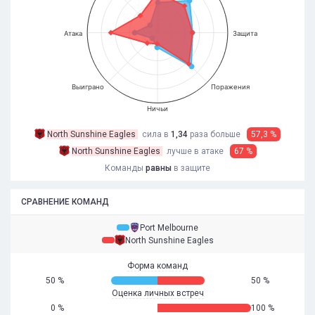
Атака
Защита
Выиграно
Поражения
Ничьи
North Sunshine Eagles
сила в
1,34
раза
больше
57,3 %
North Sunshine Eagles
лучше в атаке
67 %
Команды
равны
в защите
СРАВНЕНИЕ КОМАНД
Port Melbourne
North Sunshine Eagles
Форма команд
50 %
50 %
Оценка личных встреч
0 %
100 %