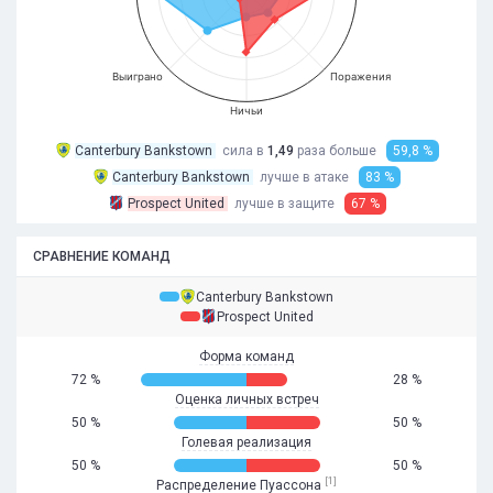
Выиграно
Поражения
Ничьи
Canterbury Bankstown
сила в
1,49
раза
больше
59,8 %
Canterbury Bankstown
лучше в атаке
83 %
Prospect United
лучше в защите
67 %
СРАВНЕНИЕ КОМАНД
Canterbury Bankstown
Prospect United
Форма команд
72 %
28 %
Оценка личных встреч
50 %
50 %
Голевая реализация
50 %
50 %
[1]
Распределение Пуассона