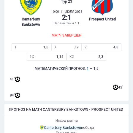
Тур 23
10:00, 11 ИЮЛЯ 2026
2
:
1
Canterbury
Prospect United
Первый тайм 1:1
Bankstown
МАТЧ ЗАВЕРШЕН
1
1,5
X
3,9
2
4,8
1X
1,15
X2
2,3
МАТЕМАТИЧЕСКИЙ ПРОГНОЗ:
1
— 1,5
41'
42'
84'
ПРОГНОЗ НА МАТЧ CANTERBURY BANKSTOWN - PROSPECT UNITED
Исход матча
Canterbury Bankstown
победа
Голы за игру