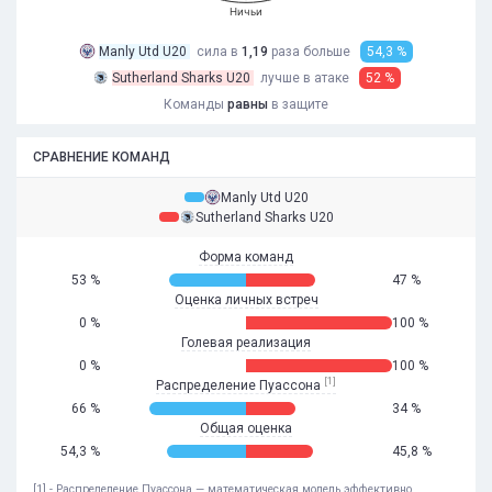
Ничьи
Manly Utd U20
сила в
1,19
раза
больше
54,3 %
Sutherland Sharks U20
лучше в атаке
52 %
Команды
равны
в защите
СРАВНЕНИЕ КОМАНД
Manly Utd U20
Sutherland Sharks U20
Форма команд
53 %
47 %
Оценка личных встреч
0 %
100 %
Голевая реализация
0 %
100 %
[1]
Распределение Пуассона
66 %
34 %
Общая оценка
54,3 %
45,8 %
[1] - Распределение Пуассона — математическая модель эффективно