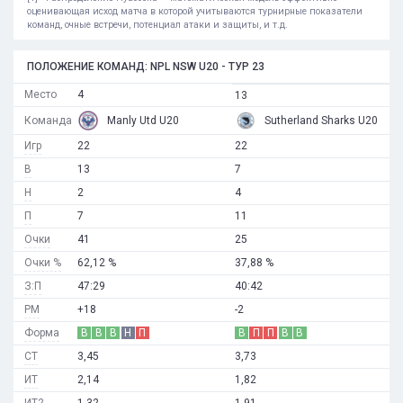
оценивающая исход матча в которой учитываются турнирные показатели
команд, очные встречи, потенциал атаки и защиты, и т.д.
ПОЛОЖЕНИЕ КОМАНД: NPL NSW U20 - ТУР 23
Место
4
13
Команда
Manly Utd U20
Sutherland Sharks U20
Игр
22
22
В
13
7
Н
2
4
П
7
11
Очки
41
25
Очки %
62,12 %
37,88 %
З:П
47:29
40:42
РМ
+18
-2
Форма
В
В
В
Н
П
В
П
П
В
В
СТ
3,45
3,73
ИТ
2,14
1,82
ИТ2