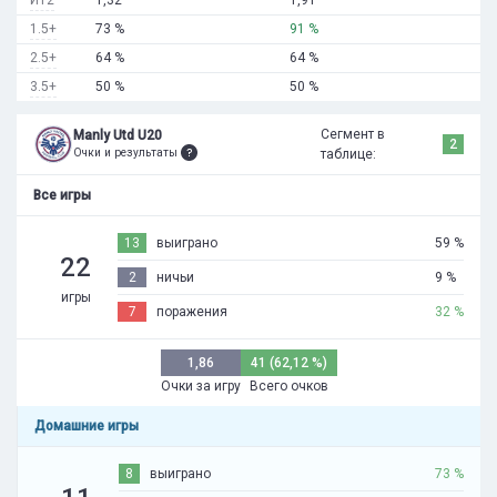
1,32
1,91
1.5+
73 %
91 %
2.5+
64 %
64 %
3.5+
50 %
50 %
Сегмент в
Manly Utd U20
2
Очки и результаты
таблице:
Все игры
13
выиграно
59 %
22
2
ничьи
9 %
игры
7
поражения
32 %
1,86
41 (62,12 %)
Очки за игру
Всего очков
Домашние игры
8
выиграно
73 %