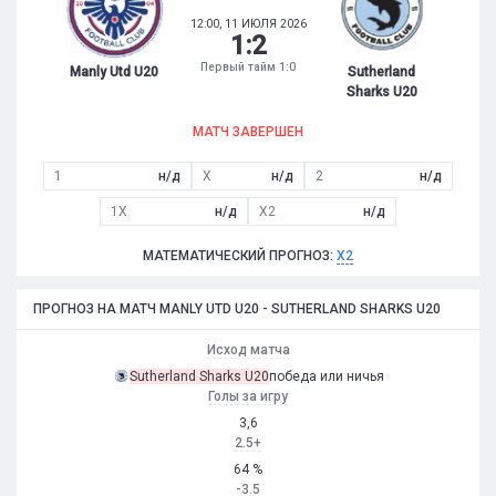
12:00, 11 ИЮЛЯ 2026
1
:
2
Первый тайм 1:0
Manly Utd U20
Sutherland
Sharks U20
МАТЧ ЗАВЕРШЕН
1
н/д
X
н/д
2
н/д
1X
н/д
X2
н/д
МАТЕМАТИЧЕСКИЙ ПРОГНОЗ:
X2
ПРОГНОЗ НА МАТЧ MANLY UTD U20 - SUTHERLAND SHARKS U20
Исход матча
Sutherland Sharks U20
победа или ничья
Голы за игру
3,6
2.5+
64 %
-3.5