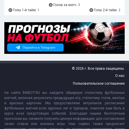
Голов за матч:
3
Голы 1-й тайм:
1
Голы 2-й тайм:
2
© 2026 г. Все права защищены.
О нас
Пользовательское соглашение
На сайте BIKBOT.RU вы найдете обширную статистику футбольных
матчей, включая результаты предыдущих игр, статистику голов, желтых
и красных карточек. Мы предоставляем актуальное расписание
футбольных матчей всех крупных лиг и турниров, помогая вам быть в
курсе всех предстоящих событий. Благодаря нашим бесплатным
прогнозам вы сможете получить ценную информацию для составления
своих ставок или анализа игры. Наш сервис также предлагает