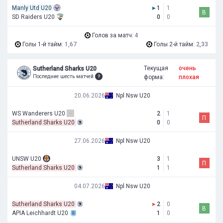
Manly Utd U20
▸
1
1
В
SD Raiders U20
0
0
Голов за матч:
4
Голы 1-й тайм:
1,67
Голы 2-й тайм:
2,33
Текущая
очень
Sutherland Sharks U20
Последние шесть матчей
форма:
плохая
20.06.2026
Npl Nsw U20
WS Wanderers U20
2
1
П
Sutherland Sharks U20
0
0
27.06.2026
Npl Nsw U20
UNSW U20
3
1
П
Sutherland Sharks U20
1
1
04.07.2026
Npl Nsw U20
Sutherland Sharks U20
▸
2
0
В
APIA Leichhardt U20
1
0