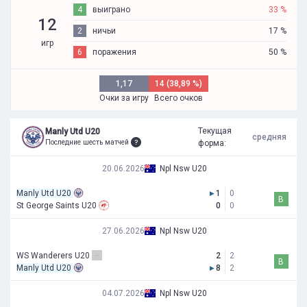
4
выиграно
33 %
12
2
ничьи
17 %
игр
6
поражения
50 %
1,17
14 (38,89 %)
Очки за игру
Всего очков
Текущая
Manly Utd U20
средняя
Последние шесть матчей
форма:
20.06.2026
Npl Nsw U20
Manly Utd U20
▸
1
0
В
St George Saints U20
0
0
27.06.2026
Npl Nsw U20
WS Wanderers U20
2
2
В
Manly Utd U20
▸
8
2
04.07.2026
Npl Nsw U20