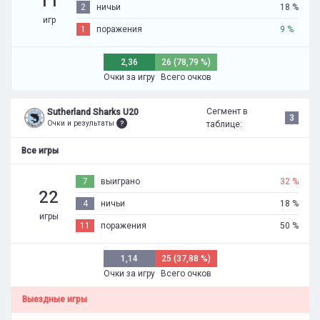
11
2
ничьи
18 %
игр
1
поражения
9 %
2,36
26 (78,79 %)
Очки за игру
Всего очков
Сегмент в
Sutherland Sharks U20
3
Очки и результаты
таблице:
Все игры
7
выиграно
32 %
22
4
ничьи
18 %
игры
11
поражения
50 %
1,14
25 (37,88 %)
Очки за игру
Всего очков
Выездные игры