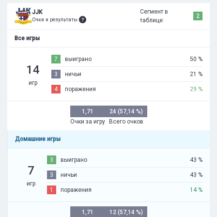
Сегмент в
JJK
2
Очки и результаты
таблице:
Все игры
7
выиграно
50 %
14
3
ничьи
21 %
игр
4
поражения
29 %
1,71
24 (57,14 %)
Очки за игру
Всего очков
Домашние игры
3
выиграно
43 %
7
3
ничьи
43 %
игр
1
поражения
14 %
1,71
12 (57,14 %)