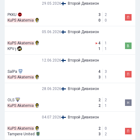
29.05.2026
Второй Дивизион
PKKU
3
2
П
KuPS Akatemia
0
0
05.06.2026
Второй Дивизион
KuPS Akatemia
▸
4
1
В
KPV-j
1
1
12.06.2026
Второй Дивизион
SalPa
4
3
П
KuPS Akatemia
3
1
28.06.2026
Второй Дивизион
OLS
2
2
Н
KuPS Akatemia
2
1
04.07.2026
Второй Дивизион
KuPS Akatemia
2
0
П
Tampere United
3
2