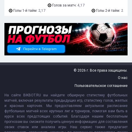
Голов за матч:
4,17
Голы 1-й тайм:
2,17
Голы 2-й тайм:
2
© 2026 г. Все права защищены.
О нас
Пользовательское соглашение
На сайте BIKBOT.RU вы найдете обширную статистику футбольных
матчей, включая результаты предыдущих игр, статистику голов, желтых
и красных карточек. Мы предоставляем актуальное расписание
футбольных матчей всех крупных лиг и турниров, помогая вам быть в
курсе всех предстоящих событий. Благодаря нашим бесплатным
прогнозам вы сможете получить ценную информацию для составления
своих ставок или анализа игры. Наш сервис также предлагает