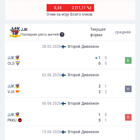
0,33
2 (11,11 %)
Очки за игру
Всего очков
Текущая
JJK
средняя
Последние шесть матчей
форма:
28.05.2026
Второй Дивизион
JJK
▸
1
0
В
OLS
0
0
02.06.2026
Второй Дивизион
JJK
2
1
Н
VJS
2
2
06.06.2026
Второй Дивизион
JJK
1
0
П
PKKU
3
1
13.06.2026
Второй Дивизион