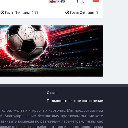
Tulevik
1
0
Голы 1-й тайм:
1,83
Голы 2-й тайм:
3
О нас
Пользовательское соглашение
 голов, желтых и красных карточек. Мы предоставляем
тий. Благодаря нашим бесплатным прогнозам вы сможете
равнивать команды по различным параметрам, таким как
ванные решения при выборе ставок или прогнозировании