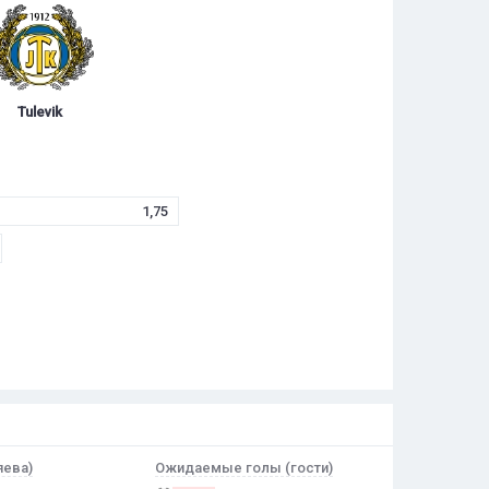
Tulevik
1,75
ева)
Ожидаемые голы (гости)