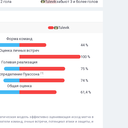
 2 гола
Tulevik
забьют 3 и более голов
Tulevik
Форма команд
44 %
Оценка личных встреч
100 %
Голевая реализация
75 %
[1]
спределение Пуассона
74 %
Общая оценка
61,4 %
ематическая модель эффективно оценивающая исход матча в
атели команд, очные встречи, потенциал атаки и защиты, и