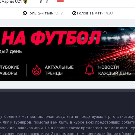
K Vaprus U21
8
3
Голы 2-й тайм:
3,17
Голов за матч:
4,83
футбольных матчей, включая результаты предыдущих игр, статистику
х лиг и турниров, помогая вам быть в курсе всех предстоящих собы
авок или анализа игры. Наш сервис также предлагает возможность с
 и турнирные перспективы. Это поможет вам принимать более обосно