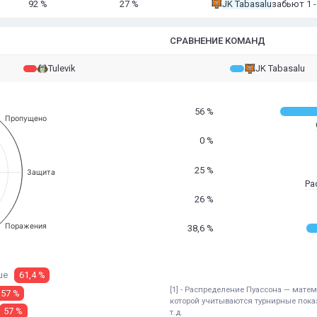
92 %
27 %
JK Tabasalu
забьют 1 -
СРАВНЕНИЕ КОМАНД
Tulevik
JK Tabasalu
56 %
Пропущено
0 %
25 %
Защита
Ра
26 %
Поражения
38,6 %
ше
61,4 %
[1] - Распределение Пуассона — мат
57 %
которой учитываются турнирные показ
57 %
т.д.