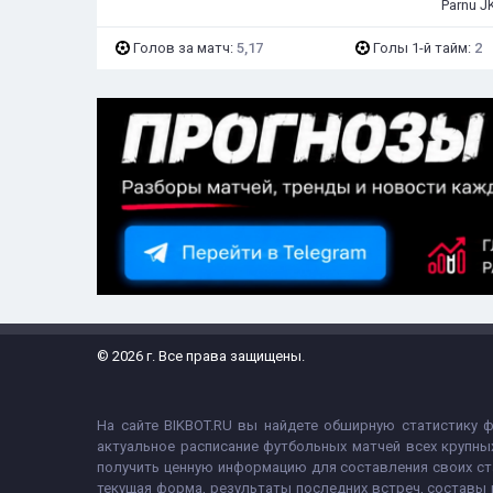
Parnu J
Голов за матч:
5,17
Голы 1-й тайм:
2
© 2026 г. Все права защищены.
На сайте BIKBOT.RU вы найдете обширную статистику 
актуальное расписание футбольных матчей всех крупны
получить ценную информацию для составления своих ст
текущая форма, результаты последних встреч, составы