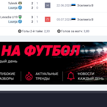
Tulevik
2
1
Н
22.06.2026
Эсилиига B
Luunja
2
0
Levadia U19
3
1
П
05.07.2026
Эсилиига B
Luunja
2
1
Голы 2-й тайм:
2,33
Голов за матч:
3,83