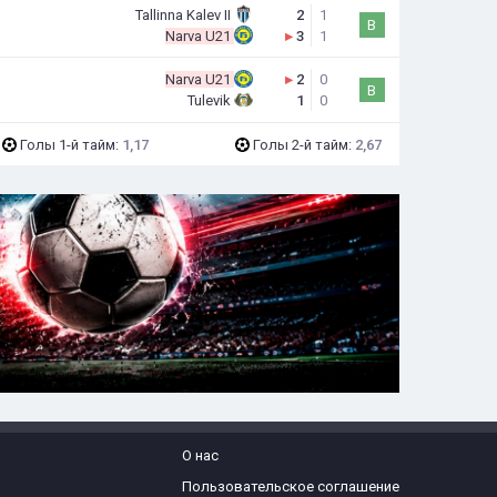
Tallinna Kalev II
2
1
В
Narva U21
▸
3
1
Narva U21
▸
2
0
В
Tulevik
1
0
Голы 1-й тайм:
1,17
Голы 2-й тайм:
2,67
О нас
Пользовательское соглашение