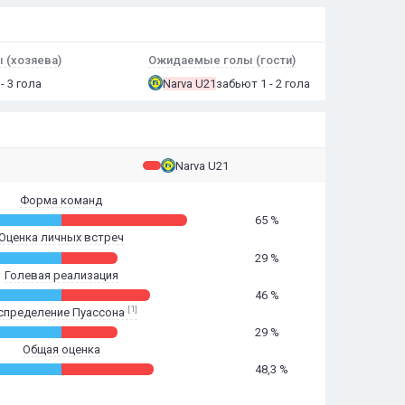
 (хозяева)
Ожидаемые голы (гости)
- 3 гола
Narva U21
забьют 1 - 2 гола
Narva U21
Форма команд
65 %
Оценка личных встреч
29 %
Голевая реализация
46 %
[1]
спределение Пуассона
29 %
Общая оценка
48,3 %