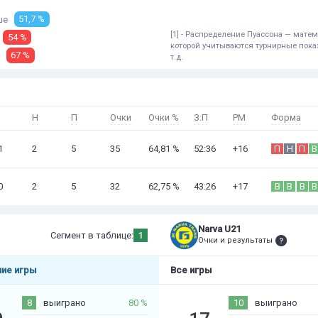
ше
51,7 %
[1] - Распределение Пуассона — мат
54 %
которой учитываются турнирные показ
67 %
т.д.
Н
П
Очки
Очки %
З:П
РМ
Форма
1
2
5
35
64,81 %
52:36
+16
П
Н
П
В
0
2
5
32
62,75 %
43:26
+17
В
В
В
В
Narva U21
Сегмент в таблице:
1
Очки и результаты
ие игры
Все игры
8
выиграно
80 %
10
выиграно