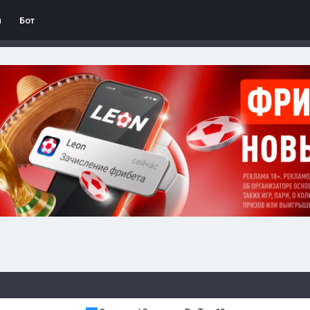
л
Бот