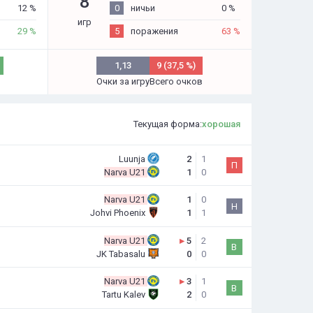
8
12 %
0
ничьи
0 %
игр
29 %
5
поражения
63 %
1,13
9 (37,5 %)
Очки за игру
Всего очков
Текущая форма:
хорошая
Luunja
2
1
П
Narva U21
1
0
Narva U21
1
0
Н
Johvi Phoenix
1
1
Narva U21
▸
5
2
В
JK Tabasalu
0
0
Narva U21
▸
3
1
В
Tartu Kalev
2
0