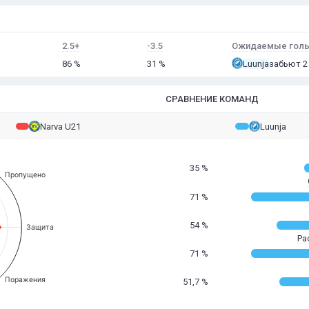
2.5+
-3.5
Ожидаемые голы
86 %
31 %
Luunja
забьют 2 
СРАВНЕНИЕ КОМАНД
Narva U21
Luunja
35 %
Пропущено
71 %
54 %
Защита
Ра
71 %
Поражения
51,7 %