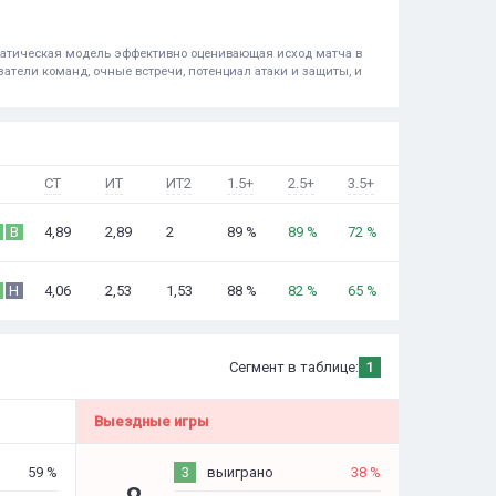
ематическая модель эффективно оценивающая исход матча в
атели команд, очные встречи, потенциал атаки и защиты, и
СТ
ИТ
ИТ2
1.5+
2.5+
3.5+
4,89
2,89
2
89 %
89 %
72 %
В
4,06
2,53
1,53
88 %
82 %
65 %
Н
Сегмент в таблице:
1
Выездные игры
59 %
3
выиграно
38 %