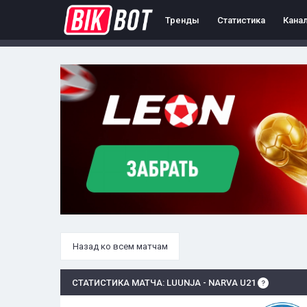
Тренды
Статистика
Кана
Назад ко всем матчам
СТАТИСТИКА МАТЧА: LUUNJA - NARVA U21