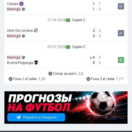
Caxias
1
1
Н
Maringá
1
0
27.06.2026
Серия C
Inter De Limeira
2
0
Н
Maringá
2
0
05.07.2026
Серия C
Maringá
▸
4
3
В
Волта-Редонда
0
0
Голов за матч:
2,5
Голы 1-й тайм:
1,33
Голы 2-й тайм:
1,17