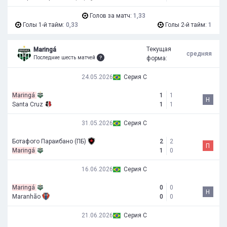
Голов за матч:
1,33
Голы 1-й тайм:
0,33
Голы 2-й тайм:
1
Текущая
Maringá
средняя
Последние шесть матчей
форма:
24.05.2026
Серия C
Maringá
1
1
Н
Santa Cruz
1
1
31.05.2026
Серия C
Ботафого Параибано (ПБ)
2
2
П
Maringá
1
0
16.06.2026
Серия C
Maringá
0
0
Н
Maranhão
0
0
21.06.2026
Серия C