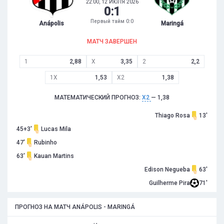
22:00, 12 ИЮЛЯ 2026
0
:
1
Первый тайм 0:0
Anápolis
Maringá
МАТЧ ЗАВЕРШЕН
1
2,88
X
3,35
2
2,2
1X
1,53
X2
1,38
МАТЕМАТИЧЕСКИЙ ПРОГНОЗ:
X2
— 1,38
Thiago Rosa
13'
45+3'
Lucas Mila
47'
Rubinho
63'
Kauan Martins
Edison Negueba
63'
Guilherme Pira
71'
ПРОГНОЗ НА МАТЧ ANÁPOLIS - MARINGÁ