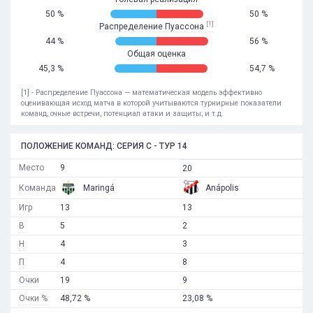
50 %
50 %
[1]
Распределение Пуассона
44 %
56 %
Общая оценка
45,3 %
54,7 %
[1] - Распределение Пуассона — математическая модель эффективно
оценивающая исход матча в которой учитываются турнирные показатели
команд, очные встречи, потенциал атаки и защиты, и т.д.
ПОЛОЖЕНИЕ КОМАНД: СЕРИЯ C - ТУР 14
Место
9
20
Команда
Maringá
Anápolis
Игр
13
13
В
5
2
Н
4
3
П
4
8
Очки
19
9
Очки %
48,72 %
23,08 %