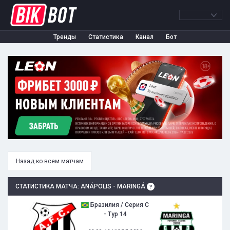
Тренды
Статистика
Канал
Бот
Назад ко всем матчам
СТАТИСТИКА МАТЧА: ANÁPOLIS - MARINGÁ
Бразилия / Серия C
- Тур 14