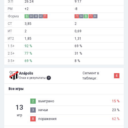
З:П
26:24
9:17
РМ
+2
-8
Форма
В
Н
Н
Н
П
П
Н
В
П
Н
СТ
3,85
2
ИТ
2
0,69
ИТ2
1,85
1,31
1.5+
92 %
69 %
2.5+
77 %
31 %
3.5+
69 %
8 %
Сегмент в
Anápolis
4
Очки и результаты
таблице:
Все игры
2
выиграно
15 %
13
3
ничьи
23 %
игр
8
поражения
62 %