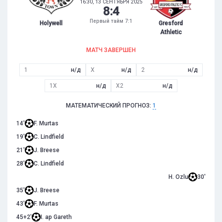
16:30, 13 СЕНТЯБРЯ 2025
8
:
4
Первый тайм 7:1
Holywell
Gresford
Athletic
МАТЧ ЗАВЕРШЕН
1
н/д
X
н/д
2
н/д
1X
н/д
X2
н/д
МАТЕМАТИЧЕСКИЙ ПРОГНОЗ:
1
14'
F. Murtas
19'
C. Lindfield
21'
J. Breese
28'
C. Lindfield
H. Ozlu
30'
35'
J. Breese
43'
F. Murtas
45+2'
I. ap Gareth