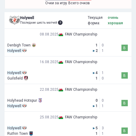
Очки за игру
Всего очков
Текущая
очень
Holywell
Последние шесть матчей
форма:
хорошая
08.08.2025
FAW Championship
Denbigh Town
1
0
В
Holywell
▸
2
1
16.08.2025
FAW Championship
Holywell
▸
4
1
В
Guilsfield
1
0
22.08.2025
FAW Championship
Holyhead Hotspur
0
0
В
Holywell
▸
1
1
25.08.2025
FAW Championship
Holywell
▸
5
3
В
Ruthin Town
1
1