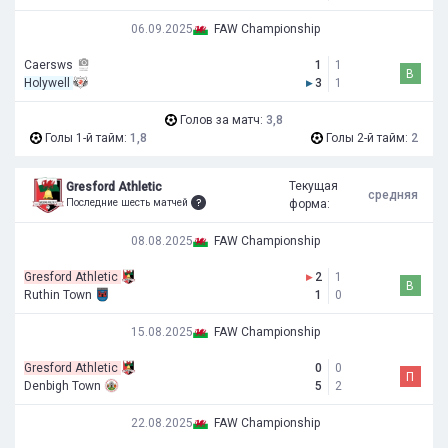
06.09.2025
FAW Championship
Caersws
1
1
В
Holywell
▸
3
1
Голов за матч:
3,8
Голы 1-й тайм:
1,8
Голы 2-й тайм:
2
Текущая
Gresford Athletic
средняя
Последние шесть матчей
форма:
08.08.2025
FAW Championship
Gresford Athletic
▸
2
1
В
Ruthin Town
1
0
15.08.2025
FAW Championship
Gresford Athletic
0
0
П
Denbigh Town
5
2
22.08.2025
FAW Championship