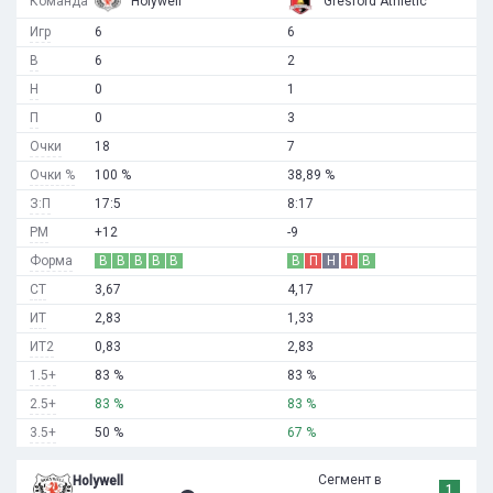
Команда
Holywell
Gresford Athletic
Игр
6
6
В
6
2
Н
0
1
П
0
3
Очки
18
7
Очки %
100 %
38,89 %
З:П
17:5
8:17
РМ
+12
-9
Форма
В
В
В
В
В
В
П
Н
П
В
СТ
3,67
4,17
ИТ
2,83
1,33
ИТ2
0,83
2,83
1.5+
83 %
83 %
2.5+
83 %
83 %
3.5+
50 %
67 %
Сегмент в
Holywell
1