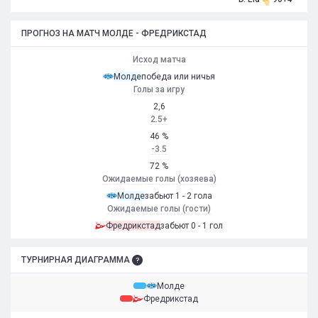
ПРОГНОЗ НА МАТЧ МОЛДЕ - ФРЕДРИКСТАД
Исход матча
Молде
победа или ничья
Голы за игру
2,6
2.5+
46 %
-3.5
72 %
Ожидаемые голы (хозяева)
Молде
забьют 1 - 2 гола
Ожидаемые голы (гости)
Фредрикстад
забьют 0 - 1 гол
ТУРНИРНАЯ ДИАГРАММА
Молде
Фредрикстад