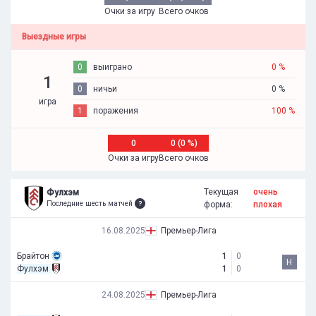
Очки за игру
Всего очков
Выездные игры
0
выиграно
0 %
1
0
ничьи
0 %
игра
1
поражения
100 %
0
0 (0 %)
Очки за игру
Всего очков
Текущая
очень
Фулхэм
Последние шесть матчей
форма:
плохая
16.08.2025
Премьер-Лига
Брайтон
1
0
Н
Фулхэм
1
0
24.08.2025
Премьер-Лига