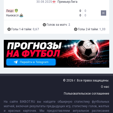
30.08.2025
Премьер-Лига
Лидс
0
0
Н
Ньюкасл
0
0
Голов за матч:
2
Голы 1-й тайм:
0,67
Голы 2-й тайм:
1,33
© 2026 г. Все права защищены.
О нас
Пользовательское соглашение
На сайте BIKBOT.RU вы найдете обширную статистику футбольных
матчей, включая результаты предыдущих игр, статистику голов, желтых
и красных карточек. Мы предоставляем актуальное расписание