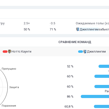
гру
2.5+
-3.5
Ожидаемые голы (хо
50 %
71 %
Джиллингем
забьют
СРАВНЕНИЕ КОМАНД
Ноттс Каунти
Джиллингем
52 %
Пропущено
60 %
60 %
Защита
Ра
86 %
Поражения
60,8 %