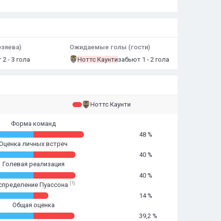
зяева)
Ожидаемые голы (гости)
 2 - 3 гола
Ноттс Каунти
забьют 1 - 2 гола
Ноттс Каунти
Форма команд
48 %
Оценка личных встреч
40 %
Голевая реализация
40 %
[1]
спределение Пуассона
14 %
Общая оценка
39,2 %