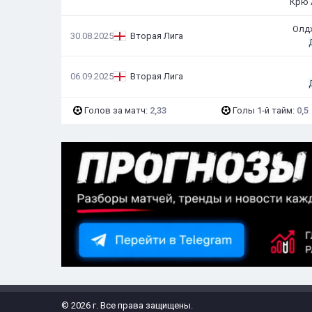
Крю 
Олд
30.08.2025
Вторая Лига
06.09.2025
Вторая Лига
Голов за матч:
2,33
Голы 1-й тайм:
0,5
© 2026 г. Все права защищены.