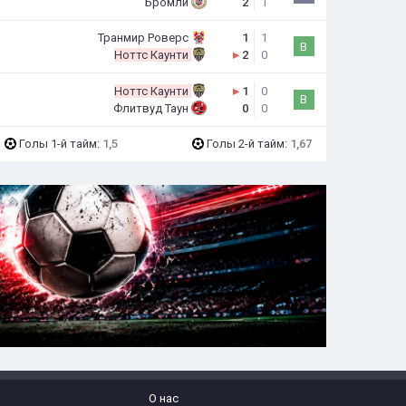
Бромли
2
1
Транмир Роверс
1
1
В
Ноттс Каунти
▸
2
0
Ноттс Каунти
▸
1
0
В
Флитвуд Таун
0
0
Голы 1-й тайм:
1,5
Голы 2-й тайм:
1,67
О нас