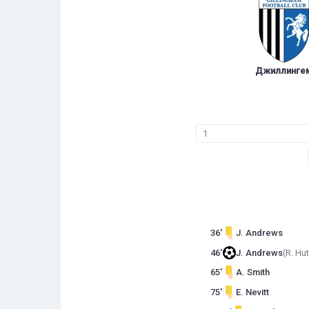
Джиллинге
1
36'
J. Andrews
46'
J. Andrews
(R. Hu
65'
A. Smith
75'
E. Nevitt