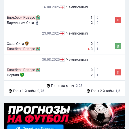
16.08.2025
Чемпионшип
Блэкберн Роверс
1
0
П
Бирмингем Сити
2
0
23.08.2025
Чемпионшип
Халл Сити
0
0
В
Блэкберн Роверс
▸
3
1
30.08.2025
Чемпионшип
Блэкберн Роверс
0
0
П
Норвич
2
1
Голов за матч:
2,25
Голы 1-й тайм:
0,75
Голы 2-й тайм:
1,5