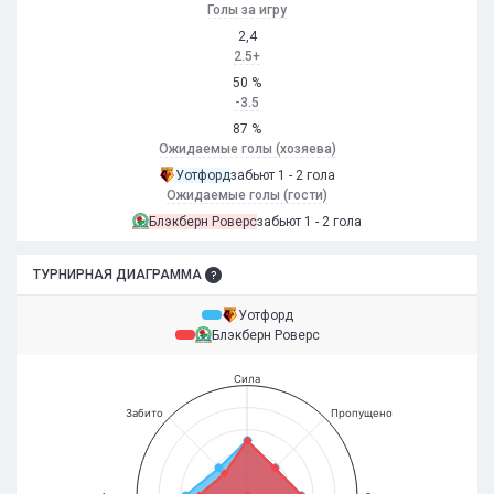
Голы за игру
2,4
2.5+
50 %
-3.5
87 %
Ожидаемые голы (хозяева)
Уотфорд
забьют 1 - 2 гола
Ожидаемые голы (гости)
Блэкберн Роверс
забьют 1 - 2 гола
ТУРНИРНАЯ ДИАГРАММА
Уотфорд
Блэкберн Роверс
Сила
Забито
Пропущено