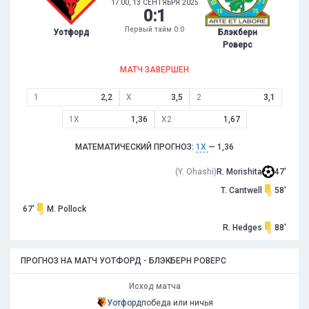
17:00, 13 СЕНТЯБРЯ 2025
0
:
1
Первый тайм 0:0
Уотфорд
Блэкберн
Роверс
МАТЧ ЗАВЕРШЕН
1
2,2
X
3,5
2
3,1
1X
1,36
X2
1,67
МАТЕМАТИЧЕСКИЙ ПРОГНОЗ:
1X
— 1,36
(Y. Ohashi)
R. Morishita
47'
T. Cantwell
58'
67'
M. Pollock
R. Hedges
88'
ПРОГНОЗ НА МАТЧ УОТФОРД - БЛЭКБЕРН РОВЕРС
Исход матча
Уотфорд
победа или ничья