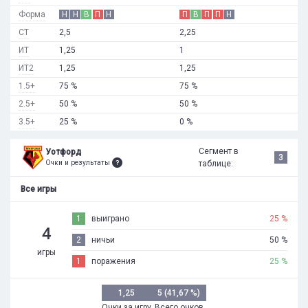
Форма
Н
Н
В
П
Н
П
В
П
П
Н
СТ
2,5
2,25
ИТ
1,25
1
ИТ2
1,25
1,25
1.5+
75 %
75 %
2.5+
50 %
50 %
3.5+
25 %
0 %
Сегмент в
Уотфорд
3
Очки и результаты
таблице:
Все игры
1
выиграно
25 %
4
2
ничьи
50 %
игры
1
поражения
25 %
1,25
5 (41,67 %)
Очки за игру
Всего очков