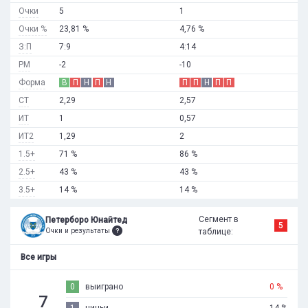
Очки
5
1
Очки %
23,81 %
4,76 %
З:П
7:9
4:14
РМ
-2
-10
Форма
В
П
Н
П
Н
П
П
Н
П
П
СТ
2,29
2,57
ИТ
1
0,57
ИТ2
1,29
2
1.5+
71 %
86 %
2.5+
43 %
43 %
3.5+
14 %
14 %
Сегмент в
Петерборо Юнайтед
5
Очки и результаты
таблице:
Все игры
0
выиграно
0 %
7
1
ничьи
14 %