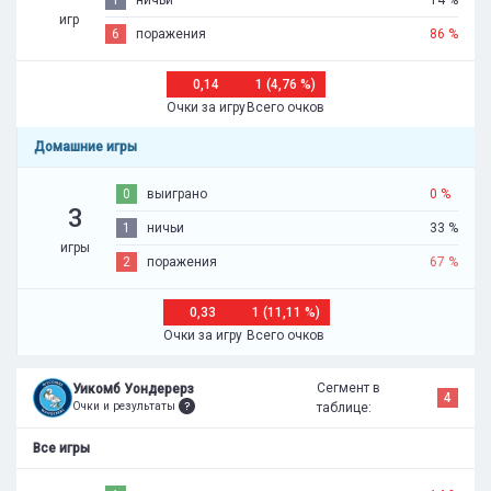
игр
6
поражения
86 %
0,14
1 (4,76 %)
Очки за игру
Всего очков
Домашние игры
0
выиграно
0 %
3
1
ничьи
33 %
игры
2
поражения
67 %
0,33
1 (11,11 %)
Очки за игру
Всего очков
Сегмент в
Уикомб Уондерерз
4
Очки и результаты
таблице:
Все игры