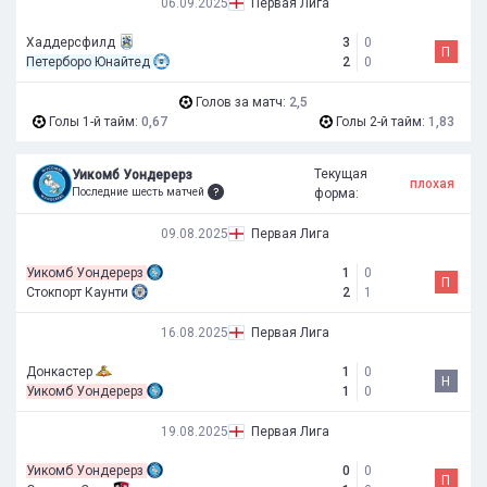
06.09.2025
Первая Лига
Хаддерсфилд
3
0
П
Петерборо Юнайтед
2
0
Голов за матч:
2,5
Голы 1-й тайм:
0,67
Голы 2-й тайм:
1,83
Текущая
Уикомб Уондерерз
плохая
Последние шесть матчей
форма:
09.08.2025
Первая Лига
Уикомб Уондерерз
1
0
П
Стокпорт Каунти
2
1
16.08.2025
Первая Лига
Донкастер
1
0
Н
Уикомб Уондерерз
1
0
19.08.2025
Первая Лига
Уикомб Уондерерз
0
0
П