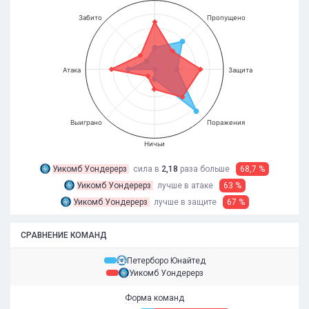
Забито
Пропущено
Атака
Защита
Выиграно
Поражения
Ничьи
Уикомб Уондерерз
сила в
2,18
раза
больше
68,7 %
Уикомб Уондерерз
лучше в атаке
63 %
Уикомб Уондерерз
лучше в защите
67 %
СРАВНЕНИЕ КОМАНД
Петерборо Юнайтед
Уикомб Уондерерз
Форма команд