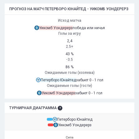
ПРОГНОЗ НА МАТЧ ПЕТЕРБОРО ЮНАЙТЕД - УИКОМБ УОНДЕРЕРЗ
Исход матча
Уикомб Уондерерз
победа или ничья
Голы за игру
2,4
2.5+
43 %
-3.5
86 %
Ожидаемые голы (хозяева)
Петерборо Юнайтед
забьют 0 - 1 гол
Ожидаемые голы (гости)
Уикомб Уондерерз
забьют 0 - 1 гол
ТУРНИРНАЯ ДИАГРАММА
Петерборо Юнайтед
Уикомб Уондерерз
Сила