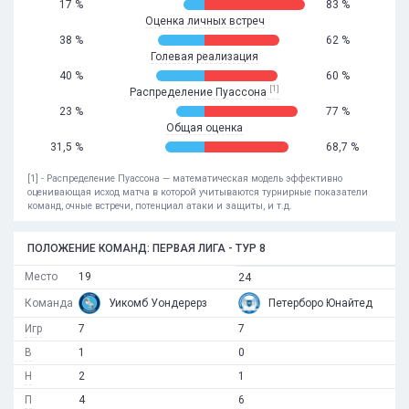
17 %
83 %
Оценка личных встреч
38 %
62 %
Голевая реализация
40 %
60 %
[1]
Распределение Пуассона
23 %
77 %
Общая оценка
31,5 %
68,7 %
[1] - Распределение Пуассона — математическая модель эффективно
оценивающая исход матча в которой учитываются турнирные показатели
команд, очные встречи, потенциал атаки и защиты, и т.д.
ПОЛОЖЕНИЕ КОМАНД: ПЕРВАЯ ЛИГА - ТУР 8
Место
19
24
Команда
Уикомб Уондерерз
Петерборо Юнайтед
Игр
7
7
В
1
0
Н
2
1
П
4
6