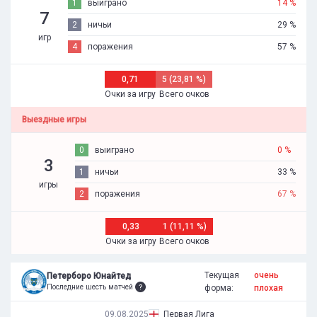
1
выиграно
14 %
7
2
ничьи
29 %
игр
4
поражения
57 %
0,71
5 (23,81 %)
Очки за игру
Всего очков
Выездные игры
0
выиграно
0 %
3
1
ничьи
33 %
игры
2
поражения
67 %
0,33
1 (11,11 %)
Очки за игру
Всего очков
Текущая
очень
Петерборо Юнайтед
Последние шесть матчей
форма:
плохая
09.08.2025
Первая Лига