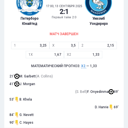
17:00, 13 СЕНТЯБРЯ 2025
2
:
1
Первый тайм 2:0
Петерборо
Уикомб
Юнайтед
Уондерерз
МАТЧ ЗАВЕРШЕН
1
3,25
X
3,5
2
2,15
1X
1,67
X2
1,33
МАТЕМАТИЧЕСКИЙ ПРОГНОЗ:
X2
— 1,33
21'
M. Garbett
(A. Collins)
41'
J. Morgan
(S. Bell)
F. Onyedinma
49'
53'
B. Khela
D. Harvie
69'
84'
G. Nevett
90'
C. Hayes