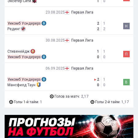
Эксетер Сити
1
0
23.08.2025
Первая Лига
Уикомб Уондерерз
2
1
Н
Рединг
2
2
30.08.2025
Первая Лига
Стивенейдж
1
1
П
Уикомб Уондерерз
0
0
06.09.2025
Первая Лига
Уикомб Уондерерз
▸
2
1
В
Мансфилд Таун
0
0
Голов за матч:
2,17
Голы 1-й тайм:
1
Голы 2-й тайм:
1,17