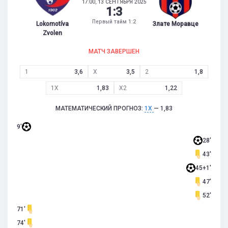
17:00, 13 СЕНТЯБРЯ 2025
1
:
3
Первый тайм 1:2
Lokomotíva
Злате Моравце
Zvolen
МАТЧ ЗАВЕРШЕН
1
3,6
X
3,5
2
1,8
1X
1,83
X2
1,22
МАТЕМАТИЧЕСКИЙ ПРОГНОЗ:
1X
— 1,83
9'
28'
43'
45+1'
47'
52'
71'
74'