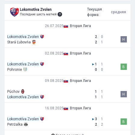
Текущая
Lokomotíva Zvolen
средняя
Последние шесть матчей
форма:
26.07.2025
Вторая Лига
Lokomotíva Zvolen
2
0
Н
Stará Ľubovňa
2
1
02.08.2025
Вторая Лига
Lokomotíva Zvolen
▸
1
1
В
Pohronie
0
0
09.08.2025
Вторая Лига
Púchov
1
1
Н
Lokomotíva Zvolen
1
1
16.08.2025
Вторая Лига
Lokomotíva Zvolen
▸
3
1
В
Petržalka
2
2