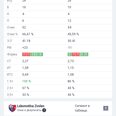
Игр
26
26
В
16
10
Н
4
4
П
6
12
Очки
52
34
Очки %
66,67 %
43,59 %
З:П
41:18
30:41
РМ
+23
-11
Форма
П
П
В
В
В
В
П
П
В
В
СТ
2,27
2,73
ИТ
1,58
1,15
ИТ2
0,69
1,58
1.5+
100 %
86 %
2.5+
67 %
43 %
3.5+
33 %
43 %
Сегмент в
Lokomotíva Zvolen
3
Очки и результаты
таблице: