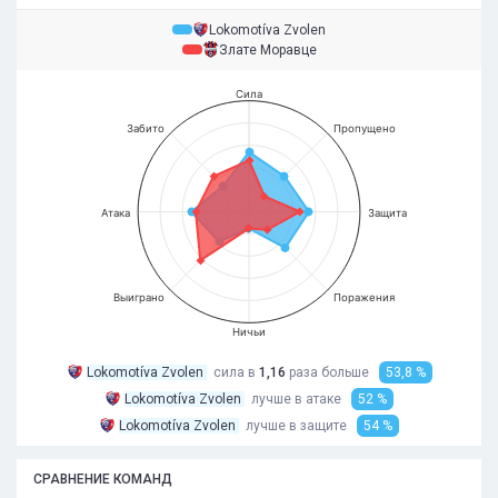
Lokomotíva Zvolen
Злате Моравце
Сила
Забито
Пропущено
Атака
Защита
Выиграно
Поражения
Ничьи
Lokomotíva Zvolen
сила в
1,16
раза
больше
53,8 %
Lokomotíva Zvolen
лучше в атаке
52 %
Lokomotíva Zvolen
лучше в защите
54 %
СРАВНЕНИЕ КОМАНД