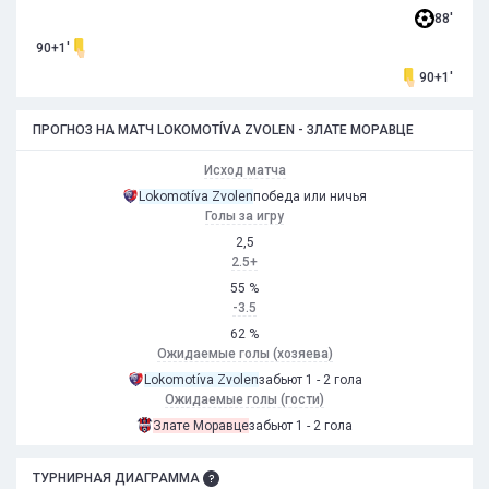
88'
90+1'
90+1'
ПРОГНОЗ НА МАТЧ LOKOMOTÍVA ZVOLEN - ЗЛАТЕ МОРАВЦЕ
Исход матча
Lokomotíva Zvolen
победа или ничья
Голы за игру
2,5
2.5+
55 %
-3.5
62 %
Ожидаемые голы (хозяева)
Lokomotíva Zvolen
забьют 1 - 2 гола
Ожидаемые голы (гости)
Злате Моравце
забьют 1 - 2 гола
ТУРНИРНАЯ ДИАГРАММА