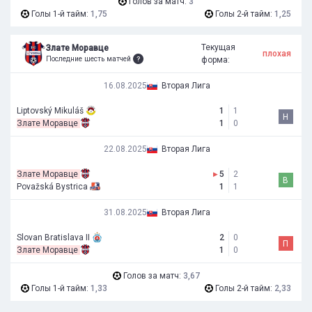
Голов за матч:
3
Голы 1-й тайм:
1,75
Голы 2-й тайм:
1,25
Текущая
Злате Моравце
плохая
Последние шесть матчей
форма:
16.08.2025
Вторая Лига
Liptovský Mikuláš
1
1
Н
Злате Моравце
1
0
22.08.2025
Вторая Лига
Злате Моравце
▸
5
2
В
Považská Bystrica
1
1
31.08.2025
Вторая Лига
Slovan Bratislava II
2
0
П
Злате Моравце
1
0
Голов за матч:
3,67
Голы 1-й тайм:
1,33
Голы 2-й тайм:
2,33