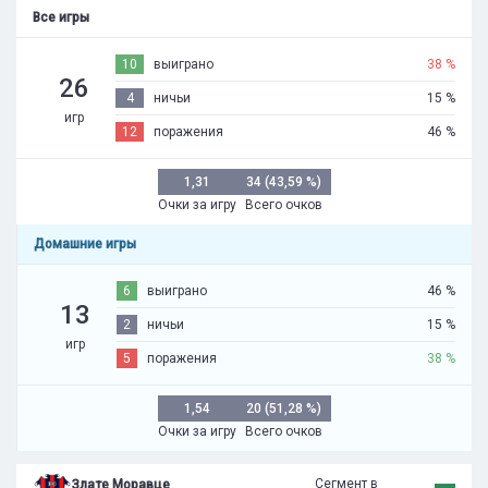
Все игры
10
выиграно
38 %
26
4
ничьи
15 %
игр
12
поражения
46 %
1,31
34 (43,59 %)
Очки за игру
Всего очков
Домашние игры
6
выиграно
46 %
13
2
ничьи
15 %
игр
5
поражения
38 %
1,54
20 (51,28 %)
Очки за игру
Всего очков
Сегмент в
Злате Моравце