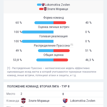
Lokomotíva Zvolen
Злате Моравце
Форма команд
60 %
40 %
Оценка личных встреч
100 %
0 %
Голевая реализация
100 %
0 %
[1]
Распределение Пуассона
49 %
51 %
Общая оценка
53,8 %
46,3 %
[1] - Распределение Пуассона — математическая модель эффективно
оценивающая исход матча в которой учитываются турнирные показатели
команд, очные встречи, потенциал атаки и защиты, и т.д.
ПОЛОЖЕНИЕ КОМАНД: ВТОРАЯ ЛИГА - ТУР 8
Место
2
8
Команда
Злате Моравце
Lokomotíva Zvolen