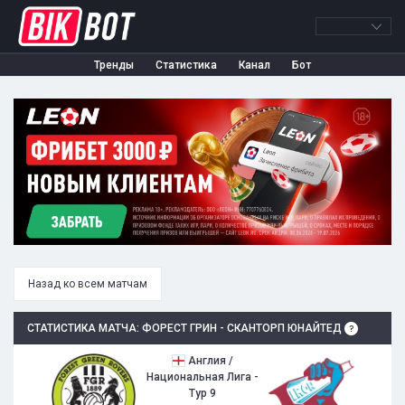
Тренды
Статистика
Канал
Бот
Назад ко всем матчам
СТАТИСТИКА МАТЧА: ФОРЕСТ ГРИН - СКАНТОРП ЮНАЙТЕД
Англия /
Национальная Лига -
Тур 9