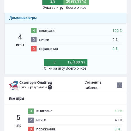
2,5
20 (83,33 %)
Очки за игру
Всего очков
Домашние игры
4
выиграно
100 %
4
0
ничьи
0 %
игры
0
поражения
0 %
3
12 (100 %)
Очки за игру
Всего очков
Сегмент в
Сканторп Юнайтед
3
Очки и результаты
таблице:
Все игры
3
выиграно
60 %
5
2
ничьи
40 %
игр
0
поражения
0 %