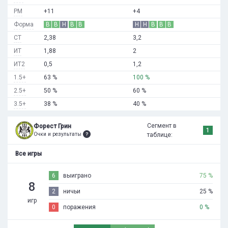
РМ
+11
+4
Форма
В
В
Н
В
В
Н
Н
В
В
В
СТ
2,38
3,2
ИТ
1,88
2
ИТ2
0,5
1,2
1.5+
63 %
100 %
2.5+
50 %
60 %
3.5+
38 %
40 %
Сегмент в
Форест Грин
1
Очки и результаты
таблице:
Все игры
6
выиграно
75 %
8
2
ничьи
25 %
игр
0
поражения
0 %