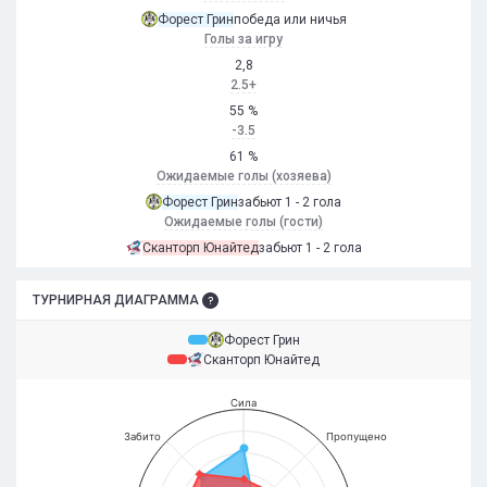
Форест Грин
победа или ничья
Голы за игру
2,8
2.5+
55 %
-3.5
61 %
Ожидаемые голы (хозяева)
Форест Грин
забьют 1 - 2 гола
Ожидаемые голы (гости)
Сканторп Юнайтед
забьют 1 - 2 гола
ТУРНИРНАЯ ДИАГРАММА
Форест Грин
Сканторп Юнайтед
Сила
Забито
Пропущено