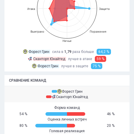
Атака
Защита
Выиграно
Поражения
Ничьи
Форест Грин
сила в
1,79
раза
больше
64,2 %
Сканторп Юнайтед
лучше в атаке
59 %
Форест Грин
лучше в защите
75 %
СРАВНЕНИЕ КОМАНД
Форест Грин
Сканторп Юнайтед
Форма команд
54 %
46 %
Оценка личных встреч
80 %
20 %
Голевая реализация