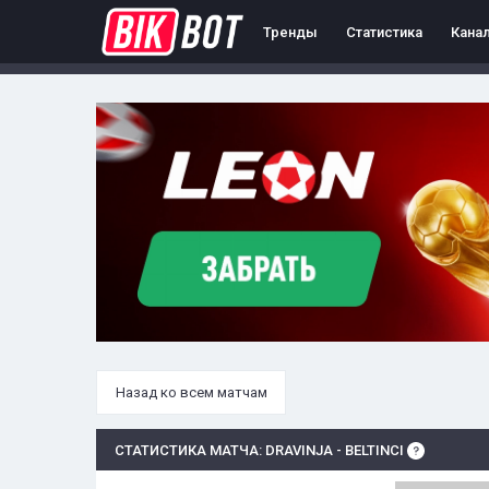
Тренды
Статистика
Кана
Назад ко всем матчам
СТАТИСТИКА МАТЧА: DRAVINJA - BELTINCI