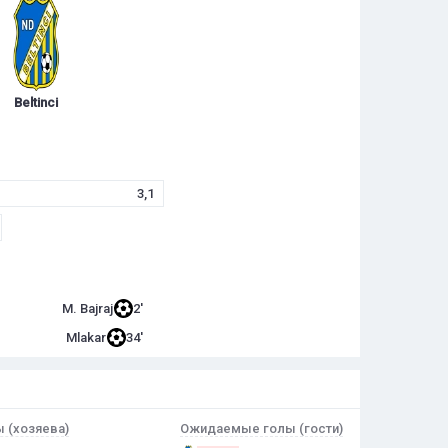
Beltinci
3,1
M. Bajraj
2'
Mlakar
34'
 (хозяева)
Ожидаемые голы (гости)