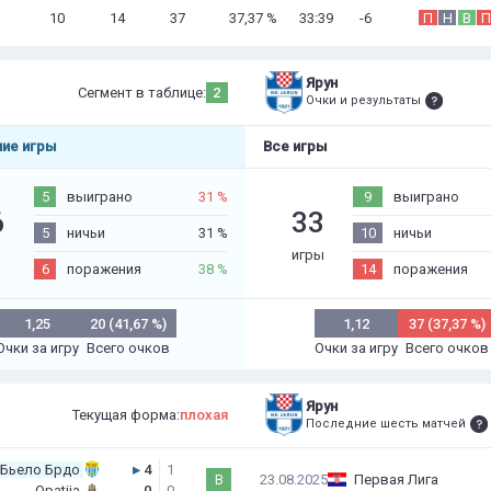
10
14
37
37,37 %
33:39
-6
П
Н
В
П
Ярун
Сегмент в таблице:
2
Очки и результаты
ие игры
Все игры
5
выиграно
31 %
9
выиграно
6
33
5
ничьи
31 %
10
ничьи
р
игры
6
поражения
38 %
14
поражения
1,25
20 (41,67 %)
1,12
37 (37,37 %)
Очки за игру
Всего очков
Очки за игру
Всего очков
Ярун
Текущая форма:
плохая
Последние шесть матчей
Бьело Брдо
▸
4
1
В
23.08.2025
Первая Лига
Opatija
0
0