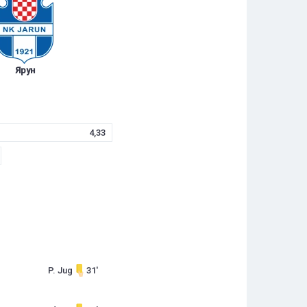
Ярун
4,33
P. Jug
31'