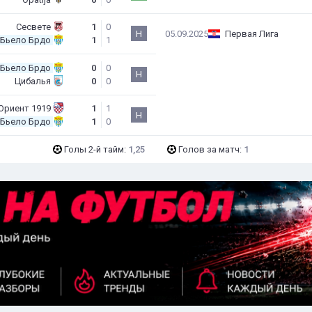
Сесвете
1
0
Н
05.09.2025
Первая Лига
Бьело Брдо
1
1
Бьело Брдо
0
0
Н
Цибалья
0
0
Ориент 1919
1
1
Н
Бьело Брдо
1
0
Голы 2-й тайм:
1,25
Голов за матч:
1