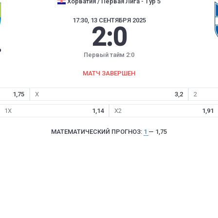
Хорватия / Первая Лига - Тур 5
17:30, 13 СЕНТЯБРЯ 2025
2
:
0
о
Первый тайм 2:0
МАТЧ ЗАВЕРШЕН
1,75
X
3,2
2
1X
1,14
X2
1,91
МАТЕМАТИЧЕСКИЙ ПРОГНОЗ:
1
— 1,75