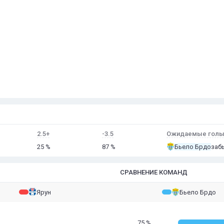
2.5+
-3.5
Ожидаемые голы 
25 %
87 %
Бьело Брдо
забь
СРАВНЕНИЕ КОМАНД
Ярун
Бьело Брдо
75 %