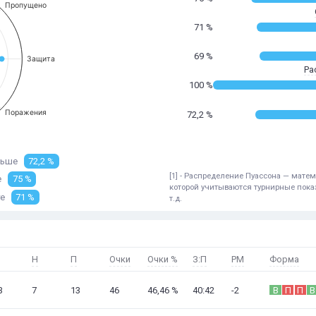
Пропущено
71 %
69 %
Защита
Ра
100 %
Поражения
72,2 %
льше
72,2 %
[1] - Распределение Пуассона — мат
е
75 %
которой учитываются турнирные показ
е
71 %
т.д.
Н
П
Очки
Очки %
З:П
РМ
Форма
3
7
13
46
46,46 %
40:42
-2
В
П
П
В