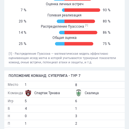
Оценка личных встреч
7 %
93 %
Голевая реализация
20 %
80 %
[1]
Распределение Пуассона
14 %
86 %
Общая оценка
25 %
75 %
[1] - Распределение Пуассона — математическая модель эффективно
оценивающая исход матча в которой учитываются турнирные показатели
команд, очные встречи, потенциал атаки и защиты, и т.д.
ПОЛОЖЕНИЕ КОМАНД: СУПЕРЛИГА - ТУР 7
Место
1
8
Команда
Спартак Трнава
Скалица
Игр
5
6
В
4
1
Н
0
3
П
1
2