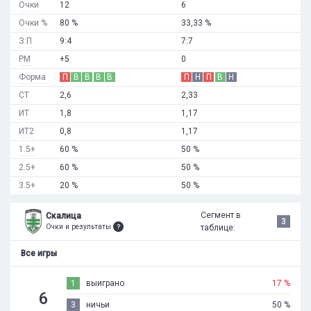
Очки
12
6
Очки %
80 %
33,33 %
З:П
9:4
7:7
РМ
+5
0
Форма
П
В
В
В
В
П
Н
П
В
Н
СТ
2,6
2,33
ИТ
1,8
1,17
ИТ2
0,8
1,17
1.5+
60 %
50 %
2.5+
60 %
50 %
3.5+
20 %
50 %
Сегмент в
Скалица
3
Очки и результаты
таблице:
Все игры
1
выиграно
17 %
6
3
ничьи
50 %