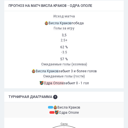
ПРОГНОЗ НА МАТЧ ВИСЛА КРАКОВ - ОДРА ОПОЛЕ
Исход матча
Висла Краков
победа
Голы за игру
3,5
2.5+
62 %
-3.5
57 %
Ожидаемые голы (хозяева)
Висла Краков
забьют 3 и более голов
Ожидаемые голы (гости)
Одра Ополе
забьют 0 - 1 гол
ТУРНИРНАЯ ДИАГРАММА
Висла Краков
Одра Ополе
Сила