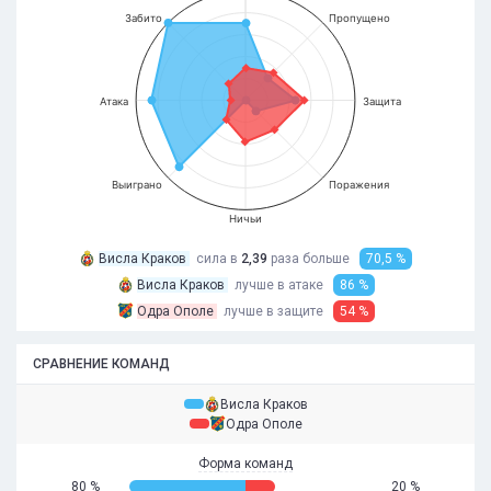
Забито
Пропущено
Атака
Защита
Выиграно
Поражения
Ничьи
Висла Краков
сила в
2,39
раза
больше
70,5 %
Висла Краков
лучше в атаке
86 %
Одра Ополе
лучше в защите
54 %
СРАВНЕНИЕ КОМАНД
Висла Краков
Одра Ополе
Форма команд
80 %
20 %