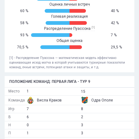
Оценка личных встреч
60 %
40 %
Голевая реализация
58 %
42 %
[1]
Распределение Пуассона
93 %
7 %
Общая оценка
70,5 %
29,5 %
[1] - Распределение Пуассона — математическая модель эффективно
оценивающая исход матча в которой учитываются турнирные показатели
команд, очные встречи, потенциал атаки и защиты, и т.д.
ПОЛОЖЕНИЕ КОМАНД: ПЕРВАЯ ЛИГА - ТУР 9
Место
1
15
Команда
Висла Краков
Одра Ополе
Игр
7
8
В
6
2
Н
0
3
П
1
3