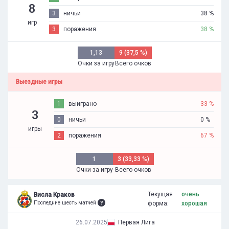
8
3
ничьи
38 %
игр
3
поражения
38 %
1,13
9 (37,5 %)
Очки за игру
Всего очков
Выездные игры
1
выиграно
33 %
3
0
ничьи
0 %
игры
2
поражения
67 %
1
3 (33,33 %)
Очки за игру
Всего очков
Текущая
очень
Висла Краков
Последние шесть матчей
форма:
хорошая
26.07.2025
Первая Лига