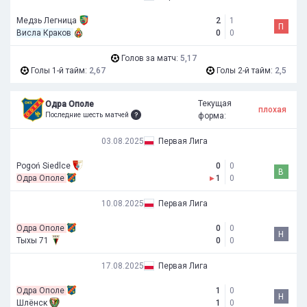
Медзь Легница
2
1
П
Висла Краков
0
0
Голов за матч:
5,17
Голы 1-й тайм:
2,67
Голы 2-й тайм:
2,5
Текущая
Одра Ополе
плохая
Последние шесть матчей
форма:
03.08.2025
Первая Лига
Pogoń Siedlce
0
0
В
Одра Ополе
▸
1
0
10.08.2025
Первая Лига
Одра Ополе
0
0
Н
Тыхы 71
0
0
17.08.2025
Первая Лига
Одра Ополе
1
0
Н
Шлёнск
1
0