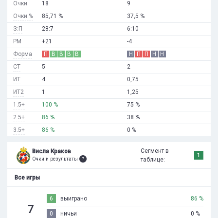
Очки
18
9
Очки %
85,71 %
37,5 %
З:П
28:7
6:10
РМ
+21
-4
Форма
П
В
В
В
В
Н
П
П
Н
Н
СТ
5
2
ИТ
4
0,75
ИТ2
1
1,25
1.5+
100 %
75 %
2.5+
86 %
38 %
3.5+
86 %
0 %
Сегмент в
Висла Краков
1
Очки и результаты
таблице:
Все игры
6
выиграно
86 %
7
0
ничьи
0 %