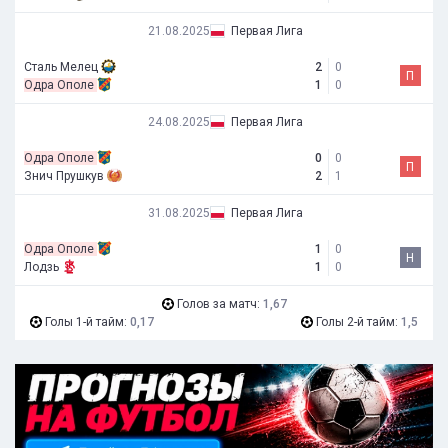
21.08.2025
Первая Лига
Сталь Мелец
2
0
П
Одра Ополе
1
0
24.08.2025
Первая Лига
Одра Ополе
0
0
П
Знич Прушкув
2
1
31.08.2025
Первая Лига
Одра Ополе
1
0
Н
Лодзь
1
0
Голов за матч:
1,67
Голы 1-й тайм:
0,17
Голы 2-й тайм:
1,5