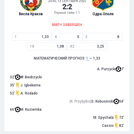
20:30, 13 СЕНТЯБРЯ 2025
2
:
2
Первый тайм 1:1
Висла Краков
Одра Ополе
МАТЧ ЗАВЕРШЕН
1
1,33
X
5
2
8
1X
1,08
X2
3,25
МАТЕМАТИЧЕСКИЙ ПРОГНОЗ:
1
— 1,33
A. Purzycki
7'
32'
W. Biedrzycki
35'
J. Igbekeme
52'
A. Rodado
(K. Przybylko)
S. Kobusinski
54'
66'
M. Kuziemka
M. Spychala
72'
Cassio
82'