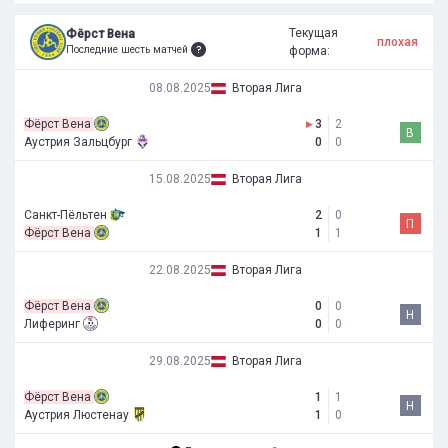
Текущая
Фёрст Вена
плохая
Последние шесть матчей
форма:
08.08.2025
Вторая Лига
Фёрст Вена
▸
3
2
В
Аустрия Зальцбург
0
0
15.08.2025
Вторая Лига
Санкт-Пёльтен
2
0
П
Фёрст Вена
1
1
22.08.2025
Вторая Лига
Фёрст Вена
0
0
Н
Лиферинг
0
0
29.08.2025
Вторая Лига
Фёрст Вена
1
1
Н
Аустрия Люстенау
1
0