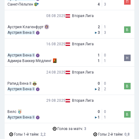
П
Санкт-Пёльтен
4
3
08.08.2025
Вторая Лига
Аустрия Клагенфурт
2
1
В
Аустрия Вена II
▸
3
3
16.08.2025
Вторая Лига
Аустрия Вена II
1
0
Н
Адмира Ваккер Мёдлинг
1
1
24.08.2025
Вторая Лига
Рапид Вена II
0
0
В
Аустрия Вена II
▸
2
2
29.08.2025
Вторая Лига
Велс
0
0
В
Аустрия Вена II
▸
1
1
Голов за матч:
3
Голы 1-й тайм:
2,2
Голы 2-й тайм:
0,8