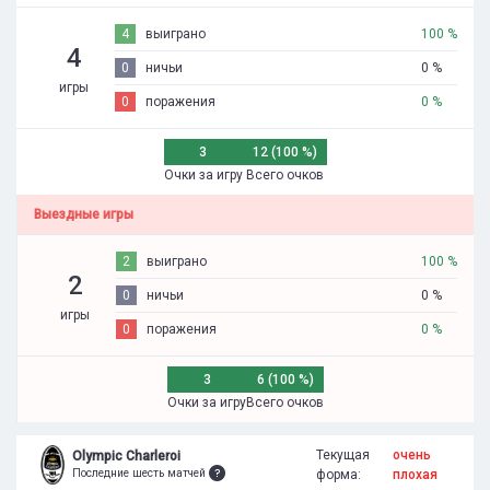
4
выиграно
100 %
4
0
ничьи
0 %
игры
0
поражения
0 %
3
12 (100 %)
Очки за игру
Всего очков
Выездные игры
2
выиграно
100 %
2
0
ничьи
0 %
игры
0
поражения
0 %
3
6 (100 %)
Очки за игру
Всего очков
Текущая
очень
Olympic Charleroi
Последние шесть матчей
форма:
плохая