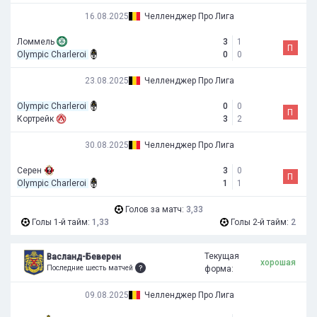
16.08.2025
Челленджер Про Лига
Ломмель
3
1
П
Olympic Charleroi
0
0
23.08.2025
Челленджер Про Лига
Olympic Charleroi
0
0
П
Кортрейк
3
2
30.08.2025
Челленджер Про Лига
Серен
3
0
П
Olympic Charleroi
1
1
Голов за матч:
3,33
Голы 1-й тайм:
1,33
Голы 2-й тайм:
2
Текущая
Васланд-Беверен
хорошая
Последние шесть матчей
форма:
09.08.2025
Челленджер Про Лига