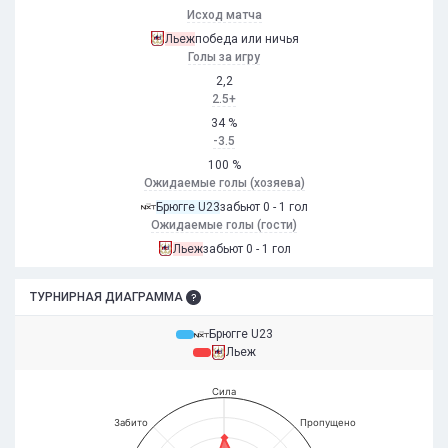
Исход матча
Льеж
победа или ничья
Голы за игру
2,2
2.5+
34 %
-3.5
100 %
Ожидаемые голы (хозяева)
Брюгге U23
забьют 0 - 1 гол
Ожидаемые голы (гости)
Льеж
забьют 0 - 1 гол
ТУРНИРНАЯ ДИАГРАММА
Брюгге U23
Льеж
Сила
Забито
Пропущено