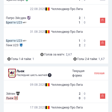
22.08.2025
Челленджер Про Лига
Патро Эйсден
2
1
П
Брюгге U23
1
0
31.08.2025
Челленджер Про Лига
Брюгге U23
1
0
П
Генк U23
2
2
Голов за матч:
2,67
Голы 1-й тайм:
1
Голы 2-й тайм:
1,67
Текущая
Льеж
плохая
Последние шесть матчей
форма:
09.08.2025
Челленджер Про Лига
Эйпен
2
0
П
Льеж
0
0
17.08.2025
Челленджер Про Лига