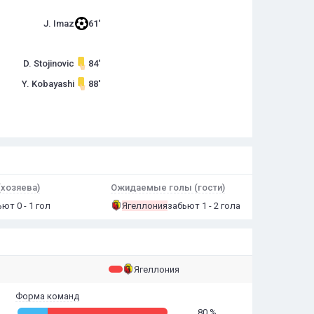
J. Imaz
61'
D. Stojinovic
84'
Y. Kobayashi
88'
хозяева)
Ожидаемые голы (гости)
ют 0 - 1 гол
Ягеллония
забьют 1 - 2 гола
Ягеллония
Форма команд
80 %