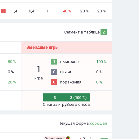
1,4
0,4
1
40 %
20 %
20 %
П
Сегмент в таблице:
2
Выездные игры
80 %
1
выиграно
100 %
1
0 %
0
ничьи
0 %
игра
20 %
0
поражения
0 %
3
3 (100 %)
Очки за игру
Всего очков
Текущая форма:
хорошая
Ягеллония
▸
3
1