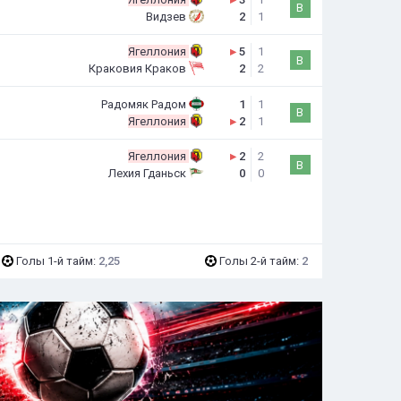
В
Видзев
2
1
Ягеллония
▸
5
1
В
Краковия Краков
2
2
Радомяк Радом
1
1
В
Ягеллония
▸
2
1
Ягеллония
▸
2
2
В
Лехия Гданьск
0
0
Голы 1-й тайм:
2,25
Голы 2-й тайм:
2