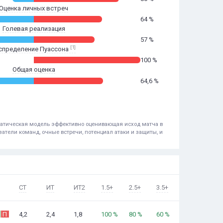
Оценка личных встреч
64 %
Голевая реализация
57 %
[1]
спределение Пуассона
100 %
Общая оценка
64,6 %
ематическая модель эффективно оценивающая исход матча в
атели команд, очные встречи, потенциал атаки и защиты, и
СТ
ИТ
ИТ2
1.5+
2.5+
3.5+
4,2
2,4
1,8
100 %
80 %
60 %
П