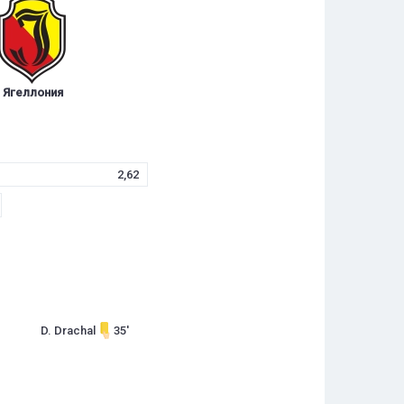
Ягеллония
2,62
D. Drachal
35'