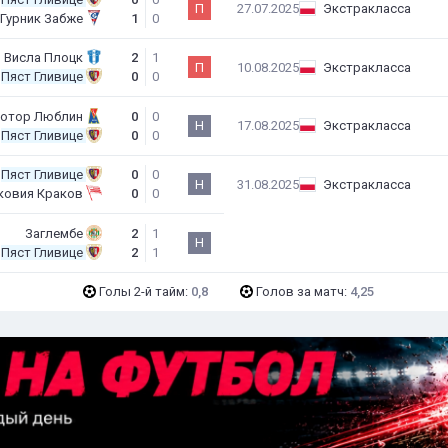
П
27.07.2025
Экстракласса
Гурник Забже
1
0
Висла Плоцк
2
1
П
10.08.2025
Экстракласса
Пяст Гливице
0
0
отор Люблин
0
0
Н
17.08.2025
Экстракласса
Пяст Гливице
0
0
Пяст Гливице
0
0
Н
31.08.2025
Экстракласса
ковия Краков
0
0
Заглембе
2
1
Н
Пяст Гливице
2
1
Голы 2-й тайм:
0,8
Голов за матч:
4,25