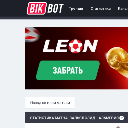
Тренды
Статистика
Кана
Назад ко всем матчам
СТАТИСТИКА МАТЧА: ВАЛЬЯДОЛИД - АЛЬМЕРИЯ