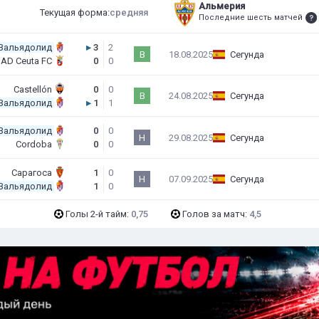
Альмерия
Текущая форма:
средняя
Последние шесть матчей
Вальядолид
▸
3
2
В
18.08.2025
Сегунда
AD Ceuta FC
0
0
Castellón
0
0
В
24.08.2025
Сегунда
Вальядолид
▸
1
1
Вальядолид
0
0
Н
29.08.2025
Сегунда
Cordoba
0
0
Сарагоса
1
0
Н
07.09.2025
Сегунда
Вальядолид
1
0
Голы 2-й тайм:
0,75
Голов за матч:
4,5