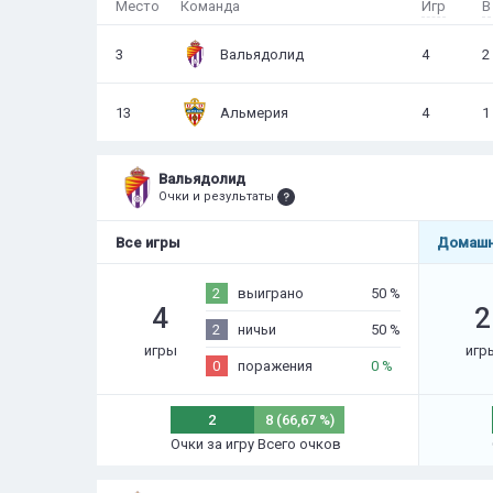
Игр
В
Место
Команда
3
Вальядолид
4
2
13
Альмерия
4
1
Вальядолид
Очки и результаты
Все игры
Домашн
2
выиграно
50 %
4
2
2
ничьи
50 %
игры
игр
0
поражения
0 %
2
8 (66,67 %)
Очки за игру
Всего очков