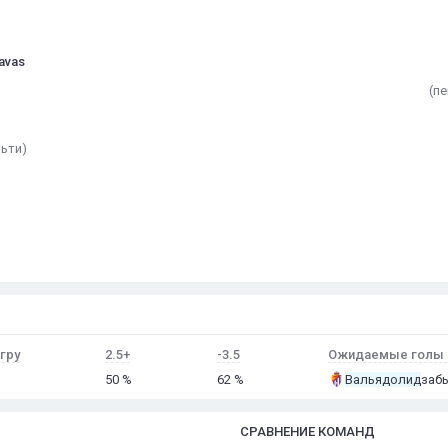
avas
(п
льти)
игру
2.5+
-3.5
Ожидаемые голы 
50 %
62 %
Вальядолид
забь
СРАВНЕНИЕ КОМАНД