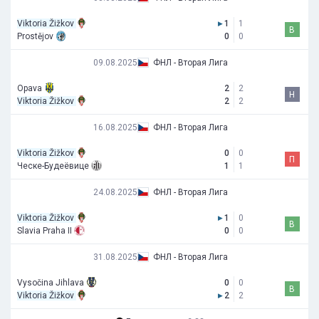
Viktoria Žižkov
▸
1
1
В
Prostějov
0
0
09.08.2025
ФНЛ - Вторая Лига
Opava
2
2
Н
Viktoria Žižkov
2
2
16.08.2025
ФНЛ - Вторая Лига
Viktoria Žižkov
0
0
П
Ческе-Будеёвице
1
1
24.08.2025
ФНЛ - Вторая Лига
Viktoria Žižkov
▸
1
0
В
Slavia Praha II
0
0
31.08.2025
ФНЛ - Вторая Лига
Vysočina Jihlava
0
0
В
Viktoria Žižkov
▸
2
2