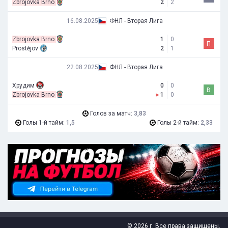
Zbrojovka Brno
2
2
16.08.2025
ФНЛ - Вторая Лига
Zbrojovka Brno
1
0
П
Prostějov
2
1
22.08.2025
ФНЛ - Вторая Лига
Хрудим
0
0
В
Zbrojovka Brno
▸
1
0
Голов за матч:
3,83
Голы 1-й тайм:
1,5
Голы 2-й тайм:
2,33
© 2026 г. Все права защищены.