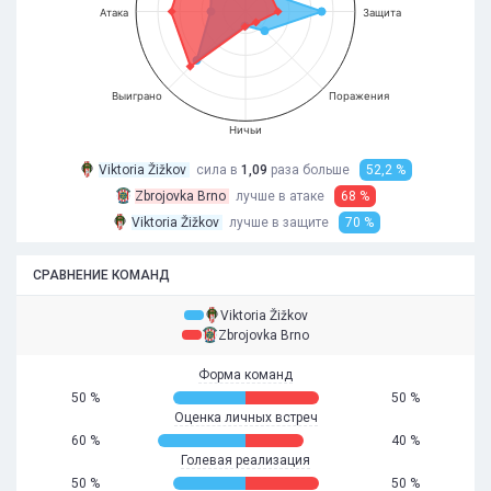
Атака
Защита
Выиграно
Поражения
Ничьи
Viktoria Žižkov
сила в
1,09
раза
больше
52,2 %
Zbrojovka Brno
лучше в атаке
68 %
Viktoria Žižkov
лучше в защите
70 %
СРАВНЕНИЕ КОМАНД
Viktoria Žižkov
Zbrojovka Brno
Форма команд
50 %
50 %
Оценка личных встреч
60 %
40 %
Голевая реализация
50 %
50 %