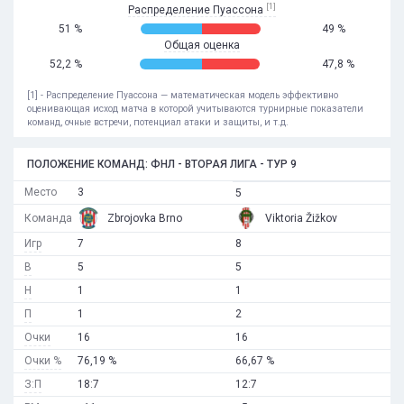
[1]
Распределение Пуассона
51 %
49 %
Общая оценка
52,2 %
47,8 %
[1] - Распределение Пуассона — математическая модель эффективно
оценивающая исход матча в которой учитываются турнирные показатели
команд, очные встречи, потенциал атаки и защиты, и т.д.
ПОЛОЖЕНИЕ КОМАНД: ФНЛ - ВТОРАЯ ЛИГА - ТУР 9
Место
3
5
Команда
Zbrojovka Brno
Viktoria Žižkov
Игр
7
8
В
5
5
Н
1
1
П
1
2
Очки
16
16
Очки %
76,19 %
66,67 %
З:П
18:7
12:7