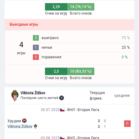
2,29
16 (76,19 %)
Очки за игру
Всего очков
Выездные игры
3
выиграно
75 %
4
1
ничьи
25 %
игры
0
поражения
0 %
2,5
10 (83,33 %)
Очки за игру
Всего очков
Текущая
Viktoria Žižkov
средняя
Последние шесть матчей
форма:
30.07.2025
ФНЛ - Вторая Лига
Хрудим
3
0
П
Viktoria Žižkov
2
1
03.08.2025
ФНЛ - Вторая Лига