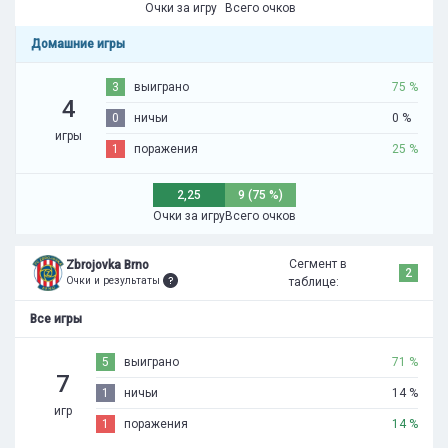
Очки за игру
Всего очков
Домашние игры
3
выиграно
75 %
4
0
ничьи
0 %
игры
1
поражения
25 %
2,25
9 (75 %)
Очки за игру
Всего очков
Сегмент в
Zbrojovka Brno
2
Очки и результаты
таблице:
Все игры
5
выиграно
71 %
7
1
ничьи
14 %
игр
1
поражения
14 %