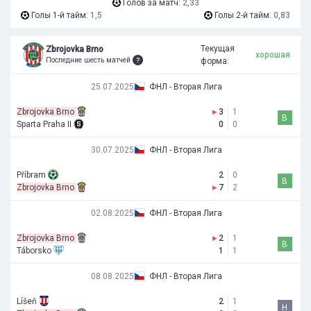
Голов за матч:
2,33
Голы 1-й тайм:
1,5
Голы 2-й тайм:
0,83
Текущая
Zbrojovka Brno
хорошая
Последние шесть матчей
форма:
25.07.2025
ФНЛ - Вторая Лига
Zbrojovka Brno
▸
3
1
В
Sparta Praha II
0
0
30.07.2025
ФНЛ - Вторая Лига
Příbram
2
0
В
Zbrojovka Brno
▸
7
2
02.08.2025
ФНЛ - Вторая Лига
Zbrojovka Brno
▸
2
1
В
Táborsko
1
1
08.08.2025
ФНЛ - Вторая Лига
Líšeň
2
1
Н