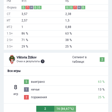
РМ
+11
+5
Форма
В
П
Н
В
В
В
В
П
Н
В
СТ
3,57
2,38
ИТ
2,57
1,5
ИТ2
1
0,88
1.5+
86 %
63 %
2.5+
71 %
38 %
3.5+
29 %
25 %
Сегмент в
Viktoria Žižkov
2
Очки и результаты
таблице:
Все игры
5
выиграно
63 %
8
1
ничьи
13 %
игр
2
поражения
25 %
2
16 (66,67 %)