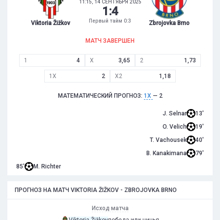
11:15, 14 СЕНТЯБРЯ 2025
1
:
4
Первый тайм 0:3
Viktoria Žižkov
Zbrojovka Brno
МАТЧ ЗАВЕРШЕН
1
4
X
3,65
2
1,73
1X
2
X2
1,18
МАТЕМАТИЧЕСКИЙ ПРОГНОЗ:
1X
— 2
J. Selnar
13'
O. Velich
19'
T. Vachousek
40'
B. Kanakimana
79'
85'
M. Richter
ПРОГНОЗ НА МАТЧ VIKTORIA ŽIŽKOV - ZBROJOVKA BRNO
Исход матча
Viktoria Žižkov
победа или ничья