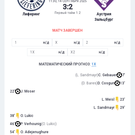
11:30, 14 СЕНТЯБРЯ 2025
3
:
2
Первый тайм 1:2
Лиферинг
Аустрия
Зальцбург
МАТЧ ЗАВЕРШЕН
1
н/д
X
н/д
2
н/д
1X
н/д
X2
н/д
МАТЕМАТИЧЕСКИЙ ПРОГНОЗ:
1X
(L. Sandmayr)
C. Gebauer
7'
(D. Bares)
D. Cosgun
13'
22'
J. Moser
L. Meisl
23'
L. Sandmayr
29'
38'
O. Lukic
46'
P. Verhounig
(O. Lukic)
54'
O. Adejenughure