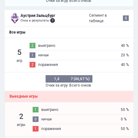
Очки за игру
Всего очков
Сегмент в
Аустрия Зальцбург
3
Очки и результаты
таблице:
Все игры
2
выиграно
40 %
5
1
ничьи
20 %
игр
2
поражения
40 %
1,4
7 (46,67 %)
Очки за игру
Всего очков
Выездные игры
1
выиграно
50 %
2
0
ничьи
0 %
игры
1
поражения
50 %