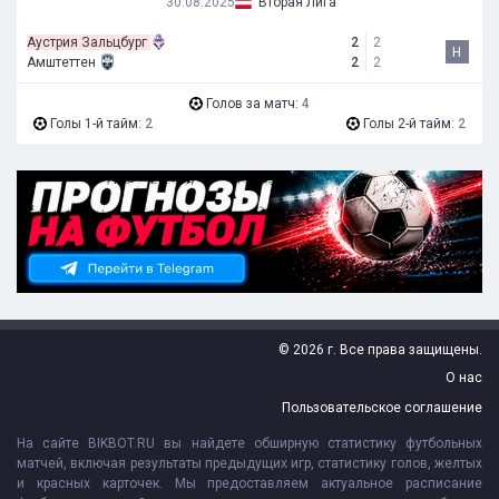
30.08.2025
Вторая Лига
Аустрия Зальцбург
2
2
Н
Амштеттен
2
2
Голов за матч:
4
Голы 1-й тайм:
2
Голы 2-й тайм:
2
© 2026 г. Все права защищены.
О нас
Пользовательское соглашение
На сайте BIKBOT.RU вы найдете обширную статистику футбольных
матчей, включая результаты предыдущих игр, статистику голов, желтых
и красных карточек. Мы предоставляем актуальное расписание