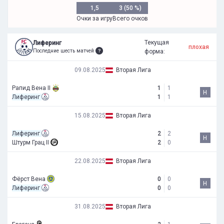
1,5
3 (50 %)
Очки за игру
Всего очков
Текущая
Лиферинг
плохая
Последние шесть матчей
форма:
09.08.2025
Вторая Лига
Рапид Вена II
1
1
Н
Лиферинг
1
1
15.08.2025
Вторая Лига
Лиферинг
2
2
Н
Штурм Грац II
2
0
22.08.2025
Вторая Лига
Фёрст Вена
0
0
Н
Лиферинг
0
0
31.08.2025
Вторая Лига