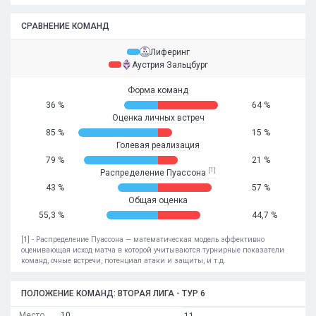
СРАВНЕНИЕ КОМАНД
Лиферинг
Аустрия Зальцбург
Форма команд
36 %
64 %
Оценка личных встреч
85 %
15 %
Голевая реализация
79 %
21 %
[1]
Распределение Пуассона
43 %
57 %
Общая оценка
55,3 %
44,7 %
[1] - Распределение Пуассона — математическая модель эффективно
оценивающая исход матча в которой учитываются турнирные показатели
команд, очные встречи, потенциал атаки и защиты, и т.д.
ПОЛОЖЕНИЕ КОМАНД: ВТОРАЯ ЛИГА - ТУР 6
Место
10
11