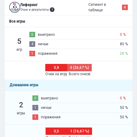
Сегмент в
Лиферинг
4
Очки и результаты
таблице:
Все игры
0
выиграно
0 %
5
4
ничьи
80 %
игр
1
поражения
20 %
0,8
4 (26,67 %)
Очки за игру
Всего очков
Домашние игры
0
выиграно
0 %
2
1
ничьи
50 %
игры
1
поражения
50 %
0,5
1 (16,67 %)