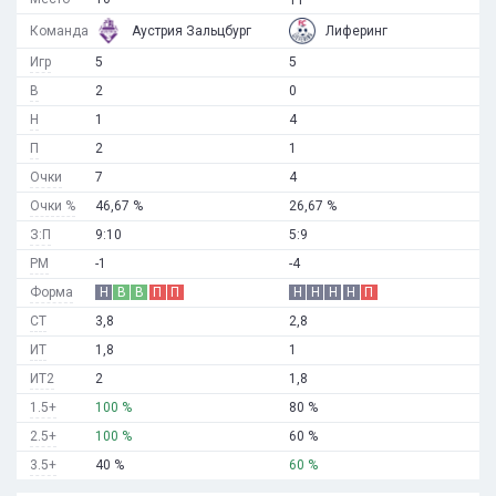
Команда
Аустрия Зальцбург
Лиферинг
Игр
5
5
В
2
0
Н
1
4
П
2
1
Очки
7
4
Очки %
46,67 %
26,67 %
З:П
9:10
5:9
РМ
-1
-4
Форма
Н
В
В
П
П
Н
Н
Н
Н
П
СТ
3,8
2,8
ИТ
1,8
1
ИТ2
2
1,8
1.5+
100 %
80 %
2.5+
100 %
60 %
3.5+
40 %
60 %