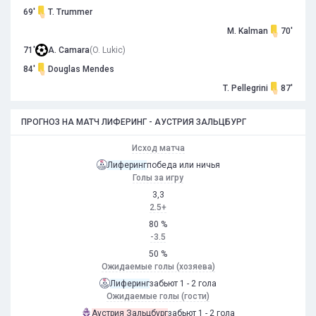
69'
T. Trummer
M. Kalman
70'
71'
A. Camara
(O. Lukic)
84'
Douglas Mendes
T. Pellegrini
87'
ПРОГНОЗ НА МАТЧ ЛИФЕРИНГ - АУСТРИЯ ЗАЛЬЦБУРГ
Исход матча
Лиферинг
победа или ничья
Голы за игру
3,3
2.5+
80 %
-3.5
50 %
Ожидаемые голы (хозяева)
Лиферинг
забьют 1 - 2 гола
Ожидаемые голы (гости)
Аустрия Зальцбург
забьют 1 - 2 гола