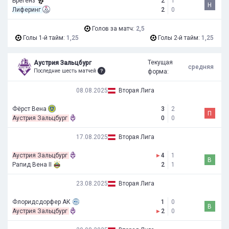
Брегенз
2
1
Н
Лиферинг
2
0
Голов за матч:
2,5
Голы 1-й тайм:
1,25
Голы 2-й тайм:
1,25
Текущая
Аустрия Зальцбург
средняя
Последние шесть матчей
форма:
08.08.2025
Вторая Лига
Фёрст Вена
3
2
П
Аустрия Зальцбург
0
0
17.08.2025
Вторая Лига
Аустрия Зальцбург
▸
4
1
В
Рапид Вена II
2
1
23.08.2025
Вторая Лига
Флоридсдорфер АК
1
0
В
Аустрия Зальцбург
▸
2
0