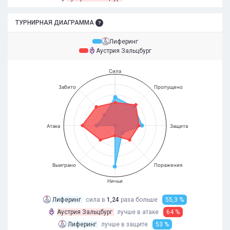
ТУРНИРНАЯ ДИАГРАММА
Лиферинг
Аустрия Зальцбург
Сила
Забито
Пропущено
Атака
Защита
Выиграно
Поражения
Ничьи
Лиферинг
сила в
1,24
раза
больше
55,3 %
Аустрия Зальцбург
лучше в атаке
64 %
Лиферинг
лучше в защите
53 %