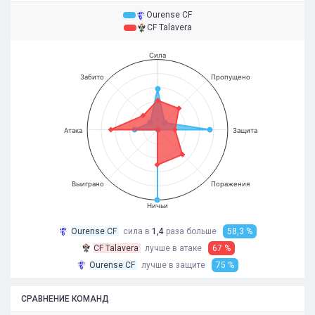
Ourense CF
CF Talavera
Сила
Забито
Пропущено
Атака
Защита
Выиграно
Поражения
Ничьи
Ourense CF
сила в
1,4
раза
больше
58,3 %
CF Talavera
лучше в атаке
67 %
Ourense CF
лучше в защите
75 %
СРАВНЕНИЕ КОМАНД