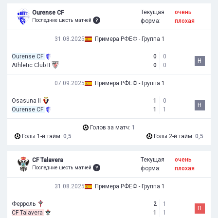
Текущая
очень
Ourense CF
Последние шесть матчей
форма:
плохая
31.08.2025
Примера РФЕФ - Группа 1
Ourense CF
0
0
Н
Athletic Club II
0
0
07.09.2025
Примера РФЕФ - Группа 1
Osasuna II
1
0
Н
Ourense CF
1
1
Голов за матч:
1
Голы 1-й тайм:
0,5
Голы 2-й тайм:
0,5
Текущая
очень
CF Talavera
Последние шесть матчей
форма:
плохая
31.08.2025
Примера РФЕФ - Группа 1
Ферроль
2
1
П
CF Talavera
1
1