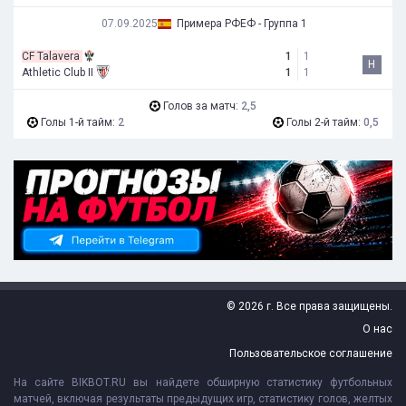
07.09.2025
Примера РФЕФ - Группа 1
CF Talavera
1
1
Н
Athletic Club II
1
1
Голов за матч:
2,5
Голы 1-й тайм:
2
Голы 2-й тайм:
0,5
© 2026 г. Все права защищены.
О нас
Пользовательское соглашение
На сайте BIKBOT.RU вы найдете обширную статистику футбольных
матчей, включая результаты предыдущих игр, статистику голов, желтых