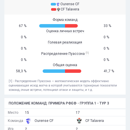
Ourense CF
CF Talavera
Форма команд
67 %
33 %
Оценка личных встреч
0 %
0 %
Голевая реализация
0 %
0 %
[1]
Распределение Пуассона
0 %
0 %
Общая оценка
58,3 %
41,7 %
[1] - Распределение Пуассона — математическая модель эффективно
оценивающая исход матча в которой учитываются турнирные показатели
команд, очные встречи, потенциал атаки и защиты, и т.д.
ПОЛОЖЕНИЕ КОМАНД: ПРИМЕРА РФЕФ - ГРУППА 1 - ТУР 3
Место
15
17
Команда
Ourense CF
CF Talavera
Игр
2
2