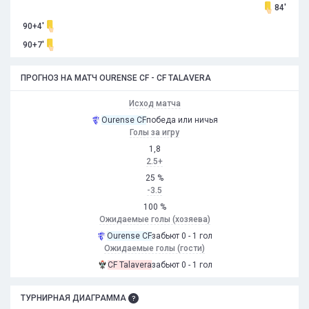
84'
90+4'
90+7'
ПРОГНОЗ НА МАТЧ OURENSE CF - CF TALAVERA
Исход матча
Ourense CF
победа или ничья
Голы за игру
1,8
2.5+
25 %
-3.5
100 %
Ожидаемые голы (хозяева)
Ourense CF
забьют 0 - 1 гол
Ожидаемые голы (гости)
CF Talavera
забьют 0 - 1 гол
ТУРНИРНАЯ ДИАГРАММА