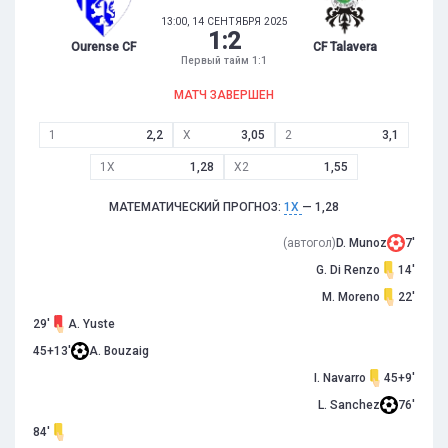
13:00, 14 СЕНТЯБРЯ 2025
1
:
2
Ourense CF
CF Talavera
Первый тайм 1:1
МАТЧ ЗАВЕРШЕН
1
2,2
X
3,05
2
3,1
1X
1,28
X2
1,55
МАТЕМАТИЧЕСКИЙ ПРОГНОЗ:
1X
— 1,28
(автогол)
D. Munoz
7'
G. Di Renzo
14'
M. Moreno
22'
29'
A. Yuste
45+13'
A. Bouzaig
I. Navarro
45+9'
L. Sanchez
76'
84'