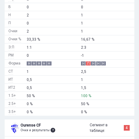
В
0
0
Н
2
1
П
0
1
Очки
2
1
Очки %
33,33 %
16,67 %
З:П
1:1
2:3
РМ
0
-1
Форма
Н
Н
Н
Н
Н
Н
П
Н
Н
Н
СТ
1
2,5
ИТ
0,5
1
ИТ2
0,5
1,5
1.5+
50 %
100 %
2.5+
0 %
50 %
3.5+
0 %
0 %
Сегмент в
Ourense CF
4
Очки и результаты
таблице: