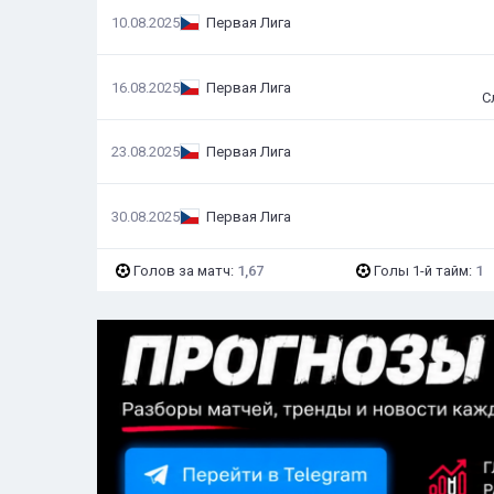
10.08.2025
Первая Лига
16.08.2025
Первая Лига
С
23.08.2025
Первая Лига
30.08.2025
Первая Лига
Голов за матч:
1,67
Голы 1-й тайм:
1