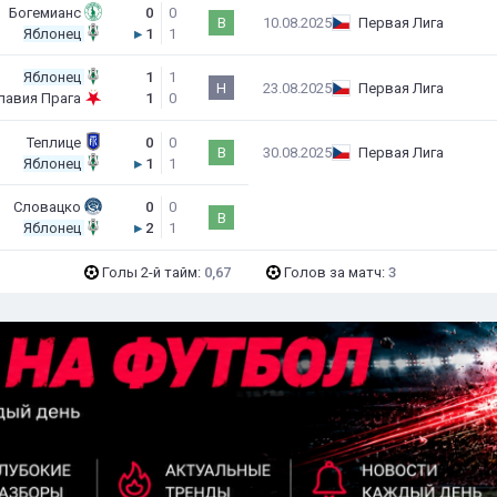
Богемианс
0
0
В
10.08.2025
Первая Лига
Яблонец
▸
1
1
Яблонец
1
1
Н
23.08.2025
Первая Лига
лавия Прага
1
0
Теплице
0
0
В
30.08.2025
Первая Лига
Яблонец
▸
1
1
Словацко
0
0
В
Яблонец
▸
2
1
Голы 2-й тайм:
0,67
Голов за матч:
3