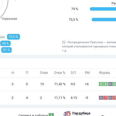
Ра
79 %
Поражения
75,5 %
ьше
75,5 %
[1] - Распределение Пуассона — мат
58 %
которой учитываются турнирные показ
91 %
т.д.
Н
П
Очки
Очки %
З:П
РМ
Форма
3
0
15
71,43 %
9:3
+6
В
В
Н
В
2
4
2
11,11 %
6:15
-9
Н
П
Н
П
Пардубице
Сегмент в таблице:
2