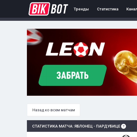
Тренды
Статистика
Кана
Назад ко всем матчам
СТАТИСТИКА МАТЧА: ЯБЛОНЕЦ - ПАРДУБИЦЕ