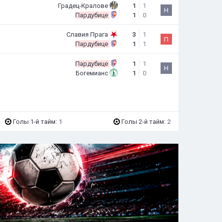
Градец-Кралове
1
1
Н
Пардубице
1
0
Славия Прага
3
1
П
Пардубице
1
1
Пардубице
1
1
Н
Богемианс
1
0
Голы 1-й тайм:
1
Голы 2-й тайм:
2