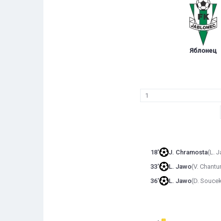
Яблонец
1
18'
J. Chramosta
(L. 
33'
L. Jawo
(V. Chantur
36'
L. Jawo
(D. Souce