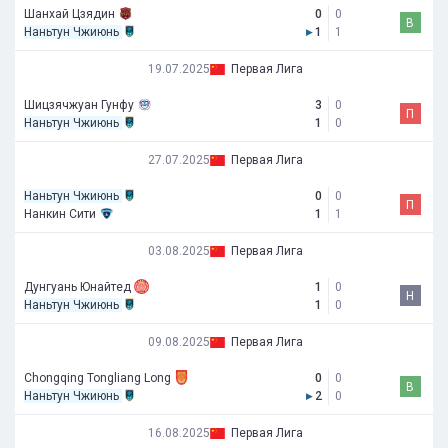
Шанхай Цзядин
0
0
В
Наньтун Чжиюнь
▸
1
1
19.07.2025
Первая Лига
Шицзячжуан Гунфу
3
0
П
Наньтун Чжиюнь
1
0
27.07.2025
Первая Лига
Наньтун Чжиюнь
0
0
П
Нанкин Сити
1
1
03.08.2025
Первая Лига
Дунгуань Юнайтед
1
0
Н
Наньтун Чжиюнь
1
0
09.08.2025
Первая Лига
Chongqing Tongliang Long
0
0
В
Наньтун Чжиюнь
▸
2
0
16.08.2025
Первая Лига