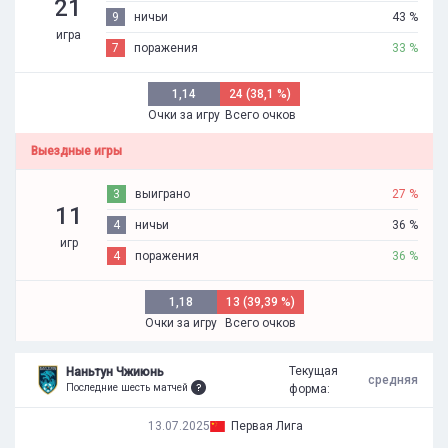
21
9
ничьи
43 %
игра
7
поражения
33 %
1,14
24 (38,1 %)
Очки за игру
Всего очков
Выездные игры
3
выиграно
27 %
11
4
ничьи
36 %
игр
4
поражения
36 %
1,18
13 (39,39 %)
Очки за игру
Всего очков
Текущая
Наньтун Чжиюнь
средняя
Последние шесть матчей
форма:
13.07.2025
Первая Лига