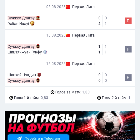
03.08.2025
Первая Лига
Сучжоу Донгву
0
0
П
Dalian Huayi
4
1
10.08.2025
Первая Лига
Сучжоу Донгву
1
1
Н
Шицзячжуан Гунфу
1
1
16.08.2025
Первая Лига
Шанхай Цзядин
0
0
Н
Сучжоу Донгву
0
0
Голов за матч:
1,83
Голы 1-й тайм:
0,83
Голы 2-й тайм:
1