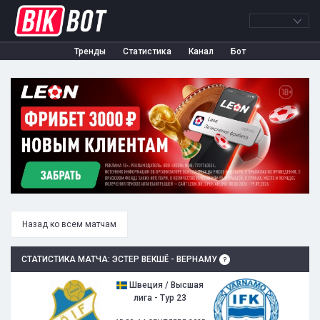
Тренды
Статистика
Канал
Бот
Назад ко всем матчам
СТАТИСТИКА МАТЧА: ЭСТЕР ВЕКШЁ - ВЕРНАМУ
Швеция / Высшая
лига - Тур 23