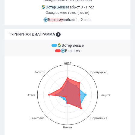
Эстер Векшё
забьют 0 - 1 гол
Ожидаемые голы (гости)
Вернаму
забьют 1 - 2 гола
ТУРНИРНАЯ ДИАГРАММА
Эстер Векшё
Вернаму
Сила
Забито
Пропущено
Атака
Защита
Выиграно
Поражения
Ничьи