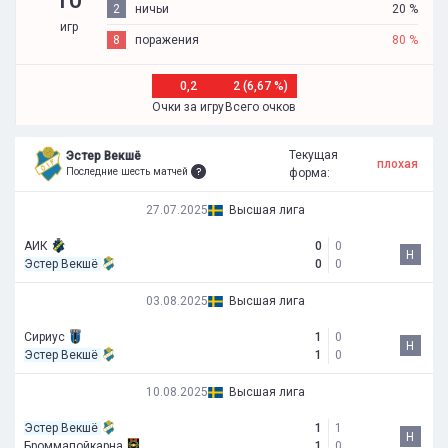
2
ничьи
20 %
игр
8
поражения
80 %
0,2
2 (6,67 %)
Очки за игру
Всего очков
Текущая
Эстер Векшё
плохая
Последние шесть матчей
форма:
27.07.2025
Высшая лига
АИК
0
0
Н
Эстер Векшё
0
0
03.08.2025
Высшая лига
Сириус
1
0
Н
Эстер Векшё
1
0
10.08.2025
Высшая лига
Эстер Векшё
1
1
Н
Броммапойкарна
1
0