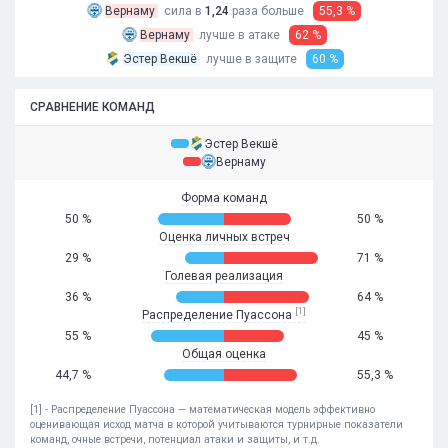
Вернаму
сила в
1,24
раза
больше
55,3 %
Вернаму
лучше в атаке
62 %
Эстер Векшё
лучше в защите
60 %
СРАВНЕНИЕ КОМАНД
Эстер Векшё
Вернаму
Форма команд
50 %
50 %
Оценка личных встреч
29 %
71 %
Голевая реализация
36 %
64 %
[1]
Распределение Пуассона
55 %
45 %
Общая оценка
44,7 %
55,3 %
[1] - Распределение Пуассона — математическая модель эффективно
оценивающая исход матча в которой учитываются турнирные показатели
команд, очные встречи, потенциал атаки и защиты, и т.д.