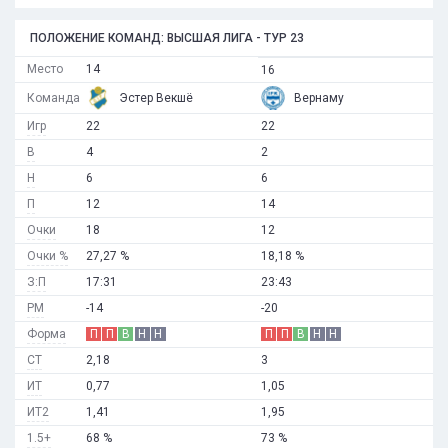
ПОЛОЖЕНИЕ КОМАНД: ВЫСШАЯ ЛИГА - ТУР 23
Место
14
16
Команда
Эстер Векшё
Вернаму
Игр
22
22
В
4
2
Н
6
6
П
12
14
Очки
18
12
Очки %
27,27 %
18,18 %
З:П
17:31
23:43
РМ
-14
-20
Форма
П
П
В
Н
Н
П
П
В
Н
Н
СТ
2,18
3
ИТ
0,77
1,05
ИТ2
1,41
1,95
1.5+
68 %
73 %