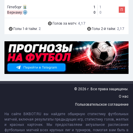
Гётеборг
1
1
П
Вернаму
0
0
Голов за матч:
4,17
Голы 1-й тайм:
2
Голы 2-й тайм:
2,17
© 2026 г. Все права защищены.
О нас
Пользовательское соглашение
На сайте BIKBOT.RU вы найдете обширную статистику футбольных
матчей, включая результаты предыдущих игр, статистику голов, желтых
и красных карточек. Мы предоставляем актуальное расписание
футбольных матчей всех крупных лиг и турниров, помогая вам быть в