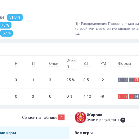
ше
51,8 %
[1] - Распределение Пуассона — мат
75 %
которой учитываются турнирные показ
67 %
т.д.
Очки
В
Н
П
Очки
З:П
РМ
Форма
%
3
1
3
25 %
3:5
-2
Н
Н
Н
П
0
3
0
0 %
1:10
-9
П
П
П
Н
Жирона
Сегмент в таблице:
4
Очки и результаты
ие игры
Все игры