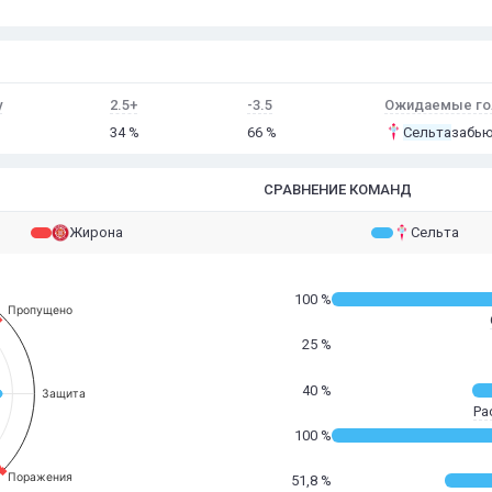
у
2.5+
-3.5
Ожидаемые гол
34 %
66 %
Сельта
забьют
СРАВНЕНИЕ КОМАНД
Жирона
Сельта
100 %
Пропущено
25 %
40 %
Защита
Ра
100 %
Поражения
51,8 %