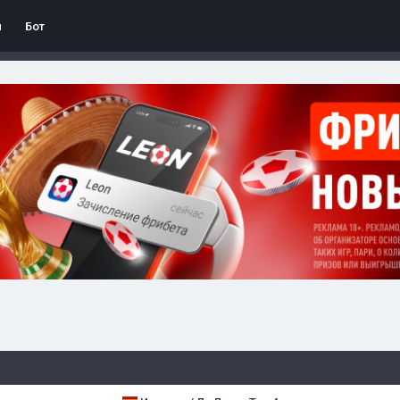
л
Бот