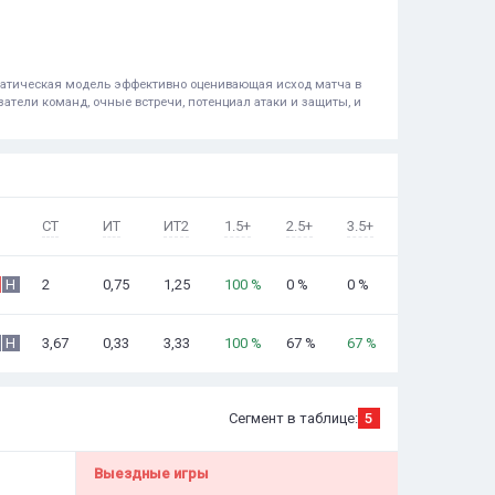
ематическая модель эффективно оценивающая исход матча в
атели команд, очные встречи, потенциал атаки и защиты, и
СТ
ИТ
ИТ2
1.5+
2.5+
3.5+
2
0,75
1,25
100 %
0 %
0 %
Н
3,67
0,33
3,33
100 %
67 %
67 %
Н
Сегмент в таблице:
5
Выездные игры