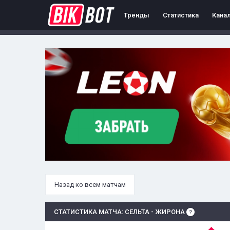
Тренды
Статистика
Кана
Назад ко всем матчам
СТАТИСТИКА МАТЧА: СЕЛЬТА - ЖИРОНА