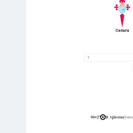
Сельта
1
90+2'
B. Iglesias
(пен