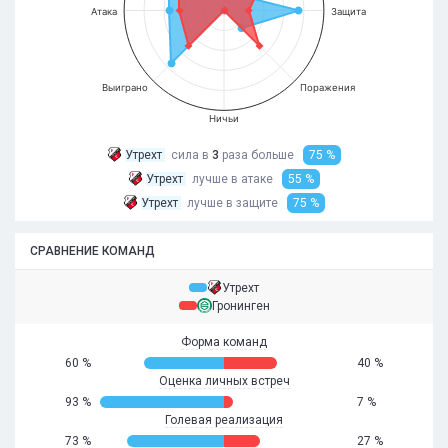
Атака
Защита
Выиграно
Поражения
Ничьи
Утрехт
сила в
3
раза
больше
75 %
Утрехт
лучше в атаке
55 %
Утрехт
лучше в защите
75 %
СРАВНЕНИЕ КОМАНД
Утрехт
Гронинген
Форма команд
60 %
40 %
Оценка личных встреч
93 %
7 %
Голевая реализация
73 %
27 %