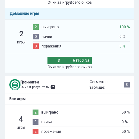
Очки за игру
Всего очков
Домашние игры
2
выиграно
100 %
2
0
ничьи
0 %
игры
0
поражения
0 %
3
6 (100 %)
Очки за игру
Всего очков
Сегмент в
Гронинген
3
Очки и результаты
таблице:
Все игры
2
выиграно
50 %
4
0
ничьи
0 %
игры
2
поражения
50 %