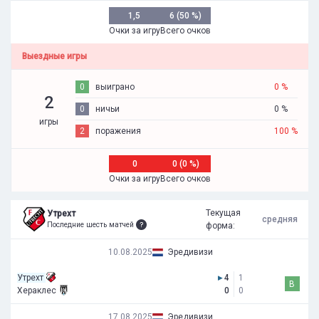
1,5
6 (50 %)
Очки за игру
Всего очков
Выездные игры
0
выиграно
0 %
2
0
ничьи
0 %
игры
2
поражения
100 %
0
0 (0 %)
Очки за игру
Всего очков
Текущая
Утрехт
средняя
Последние шесть матчей
форма:
10.08.2025
Эредивизи
Утрехт
▸
4
1
В
Хераклес
0
0
17.08.2025
Эредивизи