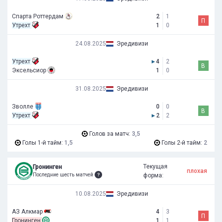
Спарта Роттердам
2
1
П
Утрехт
1
0
24.08.2025
Эредивизи
Утрехт
▸
4
2
В
Эксельсиор
1
0
31.08.2025
Эредивизи
Зволле
0
0
В
Утрехт
▸
2
2
Голов за матч:
3,5
Голы 1-й тайм:
1,5
Голы 2-й тайм:
2
Текущая
Гронинген
плохая
Последние шесть матчей
форма:
10.08.2025
Эредивизи
АЗ Алкмар
4
3
П
Гронинген
1
1