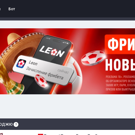
л
Бот
НГЮДЖЮ