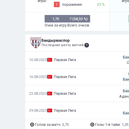
игры
игр
1
поражения
25 %
1,75
7 (58,33 %)
Очки за игру
Всего очков
Бандырмаспор
Последние шесть матчей
Ба
10.08.2025
Первая Лига
С
16.08.2025
Первая Лига
Ба
Ба
23.08.2025
Первая Лига
Адан
29.08.2025
Первая Лига
Ба
Голов за матч:
2,75
Голы 1-й тайм:
1,25