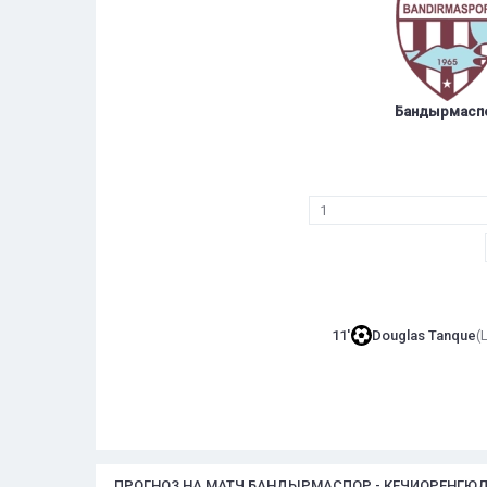
Бандырмасп
1
11'
Douglas Tanque
(
ПРОГНОЗ НА МАТЧ БАНДЫРМАСПОР - КЕЧИОРЕНГ