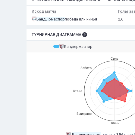
Исход матча
Голы за 
Бандырмаспор
победа или ничья
2,6
ТУРНИРНАЯ ДИАГРАММА
Бандырмаспор
Сила
Забито
Атака
Выиграно
Ничьи
Бандырмаспор
сила в
1,56
раза