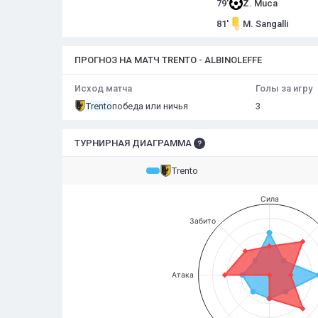
79'
Z. Muca
81'
M. Sangalli
ПРОГНОЗ НА МАТЧ TRENTO - ALBINOLEFFE
Исход матча
Голы за игру
Trento
победа или ничья
3
ТУРНИРНАЯ ДИАГРАММА
Trento
Сила
Забито
Атака