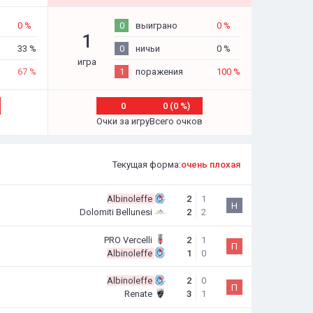
0 %
0
выиграно
0 %
1
33 %
0
ничьи
0 %
игра
67 %
1
поражения
100 %
0
0 (0 %)
Очки за игру
Всего очков
Текущая форма:
очень плохая
Albinoleffe
2
1
Н
Dolomiti Bellunesi
2
2
PRO Vercelli
2
1
П
Albinoleffe
1
0
Albinoleffe
2
0
П
Renate
3
1