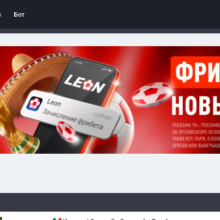
л
Бот