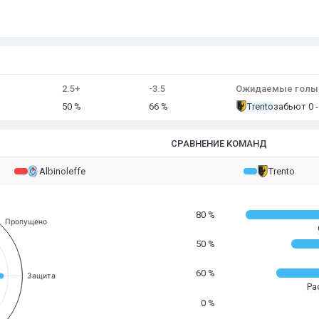
2.5+
-3.5
Ожидаемые голы 
50 %
66 %
Trento
забьют 0 -
СРАВНЕНИЕ КОМАНД
Albinoleffe
Trento
80 %
Пропущено
50 %
60 %
Защита
Ра
0 %