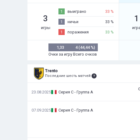
1
выиграно
33 %
3
1
1
ничьи
33 %
игры
игр
1
поражения
33 %
1,33
4 (44,44 %)
Очки за игру
Всего очков
Trento
Последние шесть матчей
G
23.08.2025
Серия C - Группа A
07.09.2025
Серия C - Группа A