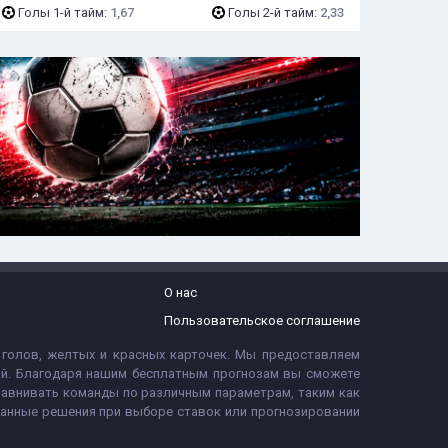
Голы 1-й тайм:
1,67
Голы 2-й тайм:
2,33
О нас
Пользовательское соглашение
 голов, желтых и красных карточек. Мы предоставляем
тий. Благодаря нашим бесплатным прогнозам вы сможете
равнивать команды по различным параметрам, таким как
ванные решения при выборе ставок или прогнозировании