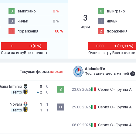
0
выиграно
0 %
0
выиграно
3
0
ничьи
0 %
1
ничьи
а
игры
1
поражения
100 %
2
поражения
0
0 (0 %)
0,33
1 (11,11 %)
Очки за игру
Всего очков
Очки за игру
Всего очков
Albinoleffe
Текущая форма:
плохая
Последние шесть матчей
iana Erminio
0
0
В
23.08.2025
Серия C - Группа A
Trento
▸
2
0
Novara
1
1
Н
29.08.2025
Серия C - Группа A
Trento
1
1
06.09.2025
Серия C - Группа A