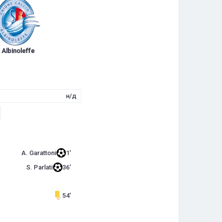
Albinoleffe
н/д
A. Garattoni
1'
S. Parlati
36'
54'