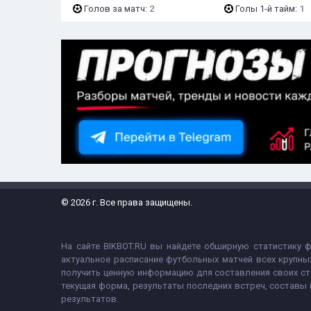
Голов за матч:
2
Голы 1-й тайм:
1
© 2026 г. Все права защищены.
На сайте BIKBOT.RU вы найдете обширную статистику 
актуальное расписание футбольных матчей всех крупны
получить ценную информацию для составления своих ст
текущая форма, результаты последних встреч, составы
результатов.