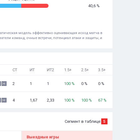
40,6 %
ематическая модель эффективно оценивающая исход матча в
атели команд, очные встречи, потенциал атаки и защиты, и
СТ
ИТ
ИТ2
1.5+
2.5+
3.5+
2
1
1
100 %
0 %
0 %
Н
4
1,67
2,33
100 %
100 %
67 %
Н
Сегмент в таблице:
5
Выездные игры