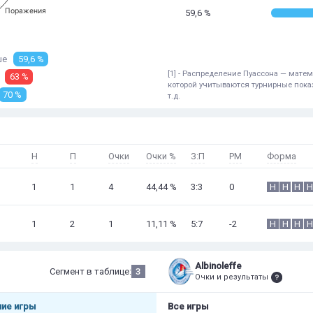
Поражения
59,6 %
ше
59,6 %
[1] - Распределение Пуассона — мат
63 %
которой учитываются турнирные показ
70 %
т.д.
Н
П
Очки
Очки %
З:П
РМ
Форма
1
1
4
44,44 %
3:3
0
Н
Н
Н
Н
1
2
1
11,11 %
5:7
-2
Н
Н
Н
Н
Albinoleffe
Сегмент в таблице:
3
Очки и результаты
ие игры
Все игры