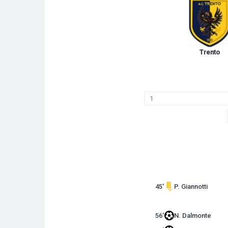
Trento
1
45'
P. Giannotti
56'
N. Dalmonte