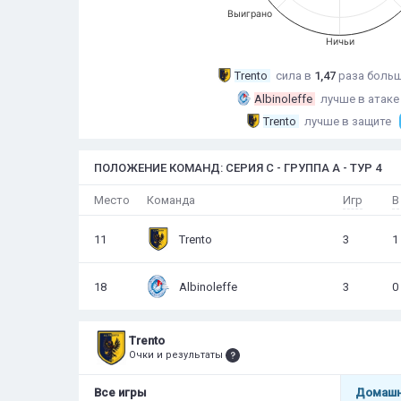
Выиграно
Ничьи
Trento
сила в
1,47
раза
боль
Albinoleffe
лучше в атаке
Trento
лучше в защите
ПОЛОЖЕНИЕ КОМАНД: СЕРИЯ C - ГРУППА A - ТУР 4
Игр
В
Место
Команда
11
Trento
3
1
18
Albinoleffe
3
0
Trento
Очки и результаты
Все игры
Домашн