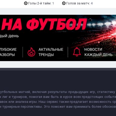
Голы 2-й тайм:
1
Голов за матч:
4
футбольных матчей, включая результаты предыдущих игр, статистику
х лиг и турниров, помогая вам быть в курсе всех предстоящих собы
авок или анализа игры. Наш сервис также предлагает возможность с
 и турнирные перспективы. Это поможет вам принимать более обосно