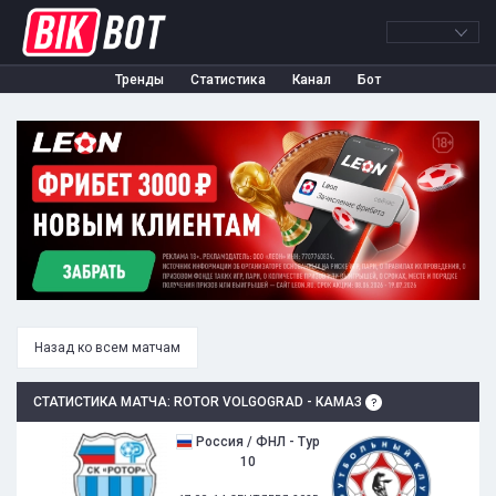
Тренды
Статистика
Канал
Бот
Назад ко всем матчам
СТАТИСТИКА МАТЧА: ROTOR VOLGOGRAD - КАМАЗ
Россия / ФНЛ - Тур
10