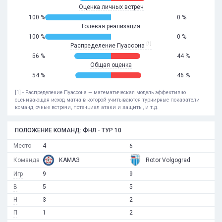
Оценка личных встреч
100 %
0 %
Голевая реализация
100 %
0 %
[1]
Распределение Пуассона
56 %
44 %
Общая оценка
54 %
46 %
[1] - Распределение Пуассона — математическая модель эффективно
оценивающая исход матча в которой учитываются турнирные показатели
команд, очные встречи, потенциал атаки и защиты, и т.д.
ПОЛОЖЕНИЕ КОМАНД: ФНЛ - ТУР 10
Место
4
6
Команда
КАМАЗ
Rotor Volgograd
Игр
9
9
В
5
5
Н
3
2
П
1
2