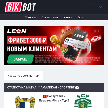
Тренды
Статистика
Канал
Бот
Назад ко всем матчам
СТАТИСТИКА МАТЧА: ФАМАЛИКАН - СПОРТИНГ
Португалия /
Премьер-Лига - Тур 5