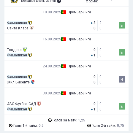
Последние шесть матчей
форма:
10.08.2025
Премьер-Лига
Фамаликан
▸
3
2
В
Санта Клара
0
0
16.08.2025
Премьер-Лига
Тондела
0
0
В
Фамаликан
▸
1
0
24.08.2025
Премьер-Лига
Фамаликан
0
0
Н
Жил Висенте
0
0
30.08.2025
Премьер-Лига
АВС Футбол САД
0
0
В
Фамаликан
▸
1
0
Голов за матч:
1,25
Голы 1-й тайм:
0,5
Голы 2-й тайм:
0,75