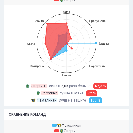
Сила
Забито
Пропущено
Атака
Защита
Выиграно
Поражения
Ничьи
Спортинг
сила в
2,06
раза
больше
67,3 %
Спортинг
лучше в атаке
72 %
Фамаликан
лучше в защите
100 %
СРАВНЕНИЕ КОМАНД
Фамаликан
Спортинг