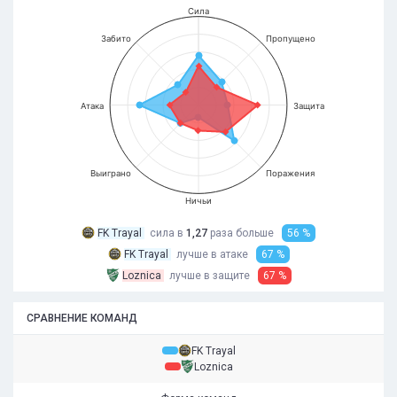
Сила
Забито
Пропущено
Атака
Защита
Выиграно
Поражения
Ничьи
FK Trayal
сила в
1,27
раза
больше
56 %
FK Trayal
лучше в атаке
67 %
Loznica
лучше в защите
67 %
СРАВНЕНИЕ КОМАНД
FK Trayal
Loznica