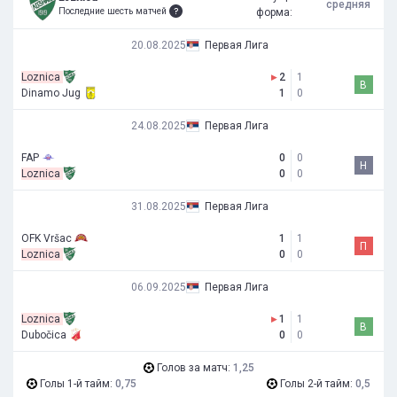
средняя
Последние шесть матчей
форма:
20.08.2025
Первая Лига
Loznica
▸
2
1
В
Dinamo Jug
1
0
24.08.2025
Первая Лига
FAP
0
0
Н
Loznica
0
0
31.08.2025
Первая Лига
OFK Vršac
1
1
П
Loznica
0
0
06.09.2025
Первая Лига
Loznica
▸
1
1
В
Dubočica
0
0
Голов за матч:
1,25
Голы 1-й тайм:
0,75
Голы 2-й тайм:
0,5