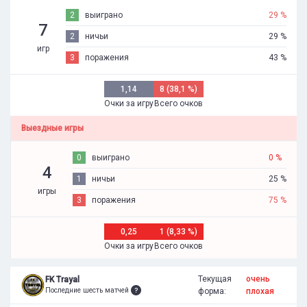
2
выиграно
29 %
7
2
ничьи
29 %
игр
3
поражения
43 %
1,14
8 (38,1 %)
Очки за игру
Всего очков
Выездные игры
0
выиграно
0 %
4
1
ничьи
25 %
игры
3
поражения
75 %
0,25
1 (8,33 %)
Очки за игру
Всего очков
Текущая
очень
FK Trayal
Последние шесть матчей
форма:
плохая