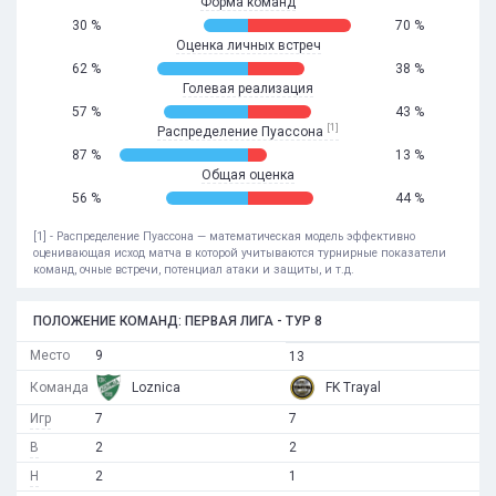
Форма команд
30 %
70 %
Оценка личных встреч
62 %
38 %
Голевая реализация
57 %
43 %
[1]
Распределение Пуассона
87 %
13 %
Общая оценка
56 %
44 %
[1] - Распределение Пуассона — математическая модель эффективно
оценивающая исход матча в которой учитываются турнирные показатели
команд, очные встречи, потенциал атаки и защиты, и т.д.
ПОЛОЖЕНИЕ КОМАНД: ПЕРВАЯ ЛИГА - ТУР 8
Место
9
13
Команда
Loznica
FK Trayal
Игр
7
7
В
2
2
Н
2
1