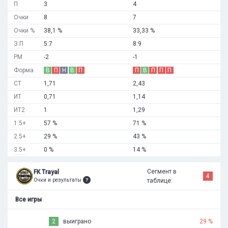
П
3
4
Очки
8
7
Очки %
38,1 %
33,33 %
З:П
5:7
8:9
РМ
-2
-1
Форма
В
П
Н
В
П
П
В
П
П
П
СТ
1,71
2,43
ИТ
0,71
1,14
ИТ2
1
1,29
1.5+
57 %
71 %
2.5+
29 %
43 %
3.5+
0 %
14 %
Сегмент в
FK Trayal
4
Очки и результаты
таблице:
Все игры
2
выиграно
29 %