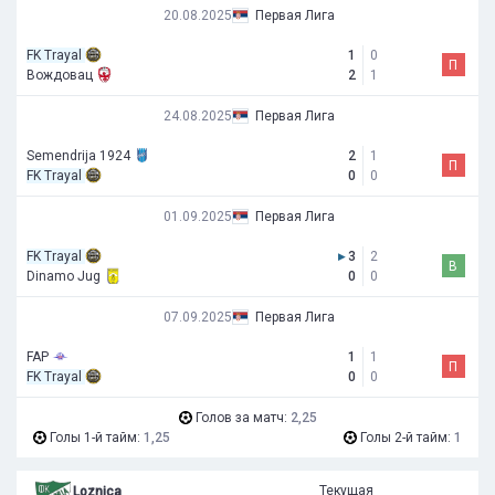
20.08.2025
Первая Лига
FK Trayal
1
0
П
Вождовац
2
1
24.08.2025
Первая Лига
Semendrija 1924
2
1
П
FK Trayal
0
0
01.09.2025
Первая Лига
FK Trayal
▸
3
2
В
Dinamo Jug
0
0
07.09.2025
Первая Лига
FAP
1
1
П
FK Trayal
0
0
Голов за матч:
2,25
Голы 1-й тайм:
1,25
Голы 2-й тайм:
1
Текущая
Loznica