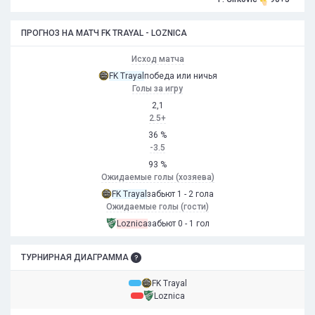
ПРОГНОЗ НА МАТЧ FK TRAYAL - LOZNICA
Исход матча
FK Trayal
победа или ничья
Голы за игру
2,1
2.5+
36 %
-3.5
93 %
Ожидаемые голы (хозяева)
FK Trayal
забьют 1 - 2 гола
Ожидаемые голы (гости)
Loznica
забьют 0 - 1 гол
ТУРНИРНАЯ ДИАГРАММА
FK Trayal
Loznica