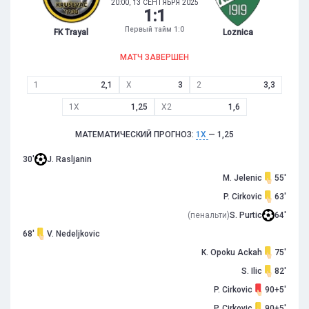
20:00, 13 СЕНТЯБРЯ 2025
1
:
1
Первый тайм 1:0
FK Trayal
Loznica
МАТЧ ЗАВЕРШЕН
1
2,1
X
3
2
3,3
1X
1,25
X2
1,6
МАТЕМАТИЧЕСКИЙ ПРОГНОЗ:
1X
— 1,25
30'
J. Rasljanin
M. Jelenic
55'
P. Cirkovic
63'
(пенальти)
S. Purtic
64'
68'
V. Nedeljkovic
K. Opoku Ackah
75'
S. Ilic
82'
P. Cirkovic
90+5'
P. Cirkovic
90+5'