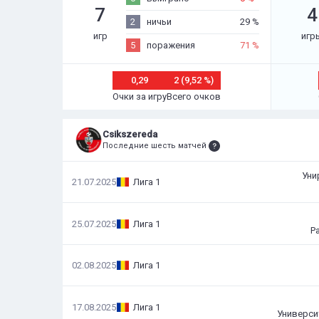
7
4
2
ничьи
29 %
игр
игр
5
поражения
71 %
0,29
2 (9,52 %)
Очки за игру
Всего очков
Csikszereda
Последние шесть матчей
Уни
21.07.2025
Лига 1
25.07.2025
Лига 1
Р
02.08.2025
Лига 1
17.08.2025
Лига 1
Универси