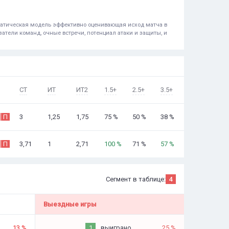
ематическая модель эффективно оценивающая исход матча в
атели команд, очные встречи, потенциал атаки и защиты, и
СТ
ИТ
ИТ2
1.5+
2.5+
3.5+
3
1,25
1,75
75 %
50 %
38 %
П
3,71
1
2,71
100 %
71 %
57 %
П
Сегмент в таблице:
4
Выездные игры
13 %
1
выиграно
25 %