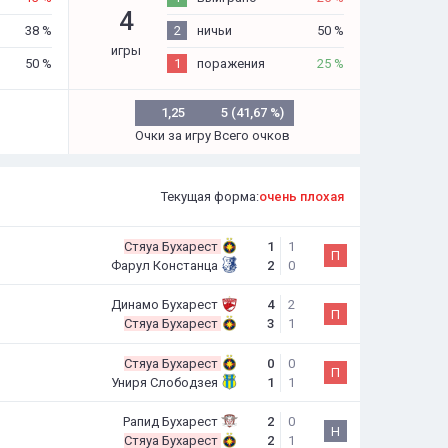
4
38 %
2
ничьи
50 %
игры
50 %
1
поражения
25 %
1,25
5 (41,67 %)
Очки за игру
Всего очков
Текущая форма:
очень плохая
Стяуа Бухарест
1
1
П
Фарул Констанца
2
0
Динамо Бухарест
4
2
П
Стяуа Бухарест
3
1
Стяуа Бухарест
0
0
П
Униря Слободзея
1
1
Рапид Бухарест
2
0
Н
Стяуа Бухарест
2
1