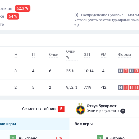
ольше
62,3 %
[1] - Распределение Пуассона — мат
ке
64 %
которой учитываются турнирные показ
те
т.д.
Очки
В
Н
П
Очки
З:П
РМ
Форма
%
3
4
6
25 %
10:14
-4
Н
П
Н
П
2
5
2
9,52 %
7:19
-12
Н
П
П
П
Стяуа Бухарест
Сегмент в таблице:
5
Очки и результаты
ие игры
Все игры
0
выиграно
0 %
1
выиграно