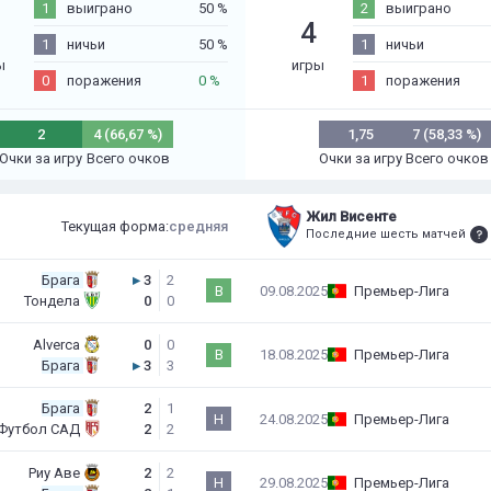
1
выиграно
50 %
2
выиграно
4
1
ничьи
50 %
1
ничьи
ы
игры
0
поражения
0 %
1
поражения
2
4 (66,67 %)
1,75
7 (58,33 %)
Очки за игру
Всего очков
Очки за игру
Всего очков
Жил Висенте
Текущая форма:
средняя
Последние шесть матчей
Брага
▸
3
2
В
09.08.2025
Премьер-Лига
Тондела
0
0
Alverca
0
0
В
18.08.2025
Премьер-Лига
Брага
▸
3
3
Брага
2
1
Н
24.08.2025
Премьер-Лига
Футбол САД
2
2
Риу Аве
2
2
Н
29.08.2025
Премьер-Лига