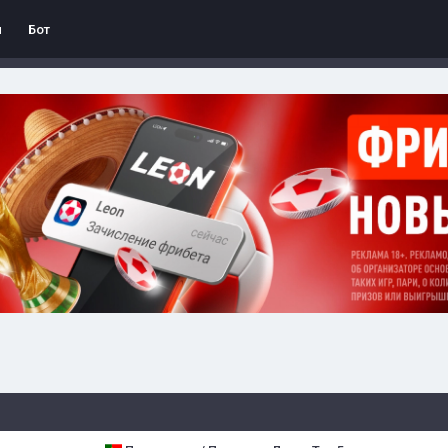
л
Бот