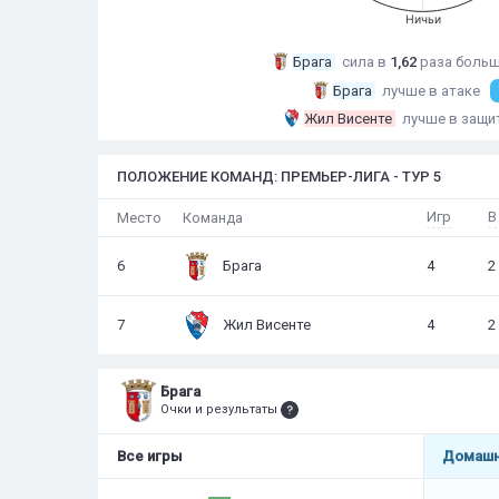
Ничьи
Брага
сила в
1,62
раза
боль
Брага
лучше в атаке
Жил Висенте
лучше в защи
ПОЛОЖЕНИЕ КОМАНД: ПРЕМЬЕР-ЛИГА - ТУР 5
Игр
В
Место
Команда
6
Брага
4
2
7
Жил Висенте
4
2
Брага
Очки и результаты
Все игры
Домашн