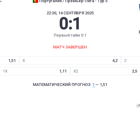
Португалия / Премьер-Лига - Тур 5
22:30, 14 СЕНТЯБРЯ 2025
0
:
1
Первый тайм 0:1
МАТЧ ЗАВЕРШЕН
1,51
X
4,2
2
1X
1,11
X2
2,5
МАТЕМАТИЧЕСКИЙ ПРОГНОЗ:
1
— 1,51
(