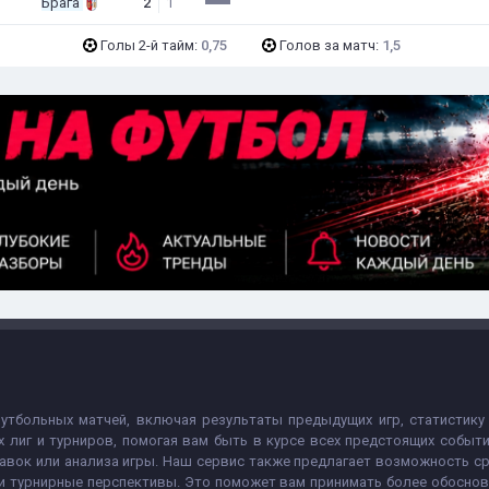
Брага
2
1
Голы 2-й тайм:
0,75
Голов за матч:
1,5
футбольных матчей, включая результаты предыдущих игр, статистику
х лиг и турниров, помогая вам быть в курсе всех предстоящих собы
авок или анализа игры. Наш сервис также предлагает возможность с
 и турнирные перспективы. Это поможет вам принимать более обосно