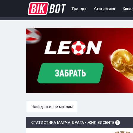
Тренды
Статистика
Кана
Назад ко всем матчам
СТАТИСТИКА МАТЧА: БРАГА - ЖИЛ ВИСЕНТЕ