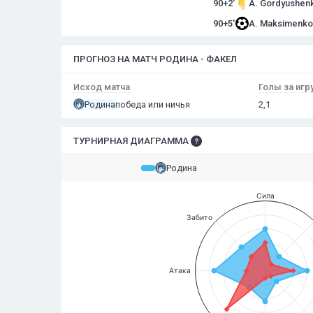
90+2'
A. Gordyushen
90+5'
A. Maksimenko
ПРОГНОЗ НА МАТЧ РОДИНА - ФАКЕЛ
Исход матча
Голы за игр
Родина
победа или ничья
2,1
ТУРНИРНАЯ ДИАГРАММА
Родина
Сила
Забито
Атака