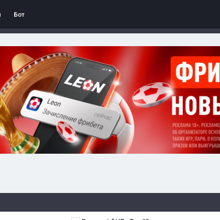
л
Бот